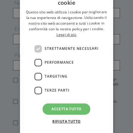
cookie
Nome
Questo sito web utilizza i cookie per migliorare
la tua esperienza di navigazione. Utilizzando il
nostro sito web acconsenti a tutti i cookie in
Email
conformità con la nostra policy per i cookie.
Leggi di più
STRETTAMENTE NECESSARI
Password
PERFORMANCE
TARGETING
HO LETTO E ACCETTATO L'
INFORMATIVA PRIVACY
DI GEMS*
IN MANCANZA NON È POSSIBILE ATTIVARE UN ACCOUNT E/O
RICEVERE I SERVIZI DI GEMS
TERZE PARTI
SÌ, DESIDERO RICEVERE BUONI SCONTO, OFFERTE SPECIALI,
ESSERE INFORMATO SU PROMOZIONI E NOVITÀ.
ACCETTA TUTTO
[FINALITÀ MARKETING, ART.2 (E),
INFORMATIVA PRIVACY
]
RIFIUTA TUTTO
SÌ, DESIDERO RICEVERE OFFERTE PERSONALIZZATE E IN
LINEA CON LE MIE ABITUDINI DI ACQUISTO, ESSERE
INFORMATO SU PROMOZIONI E NOVITÀ.