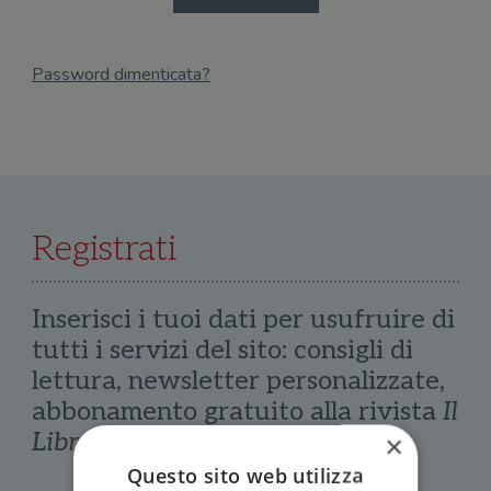
Password dimenticata?
Email
Recupera Password
Registrati
Inserisci i tuoi dati per usufruire di
tutti i servizi del sito: consigli di
lettura, newsletter personalizzate,
abbonamento gratuito alla rivista
Il
Libraio
×
Questo sito web utilizza