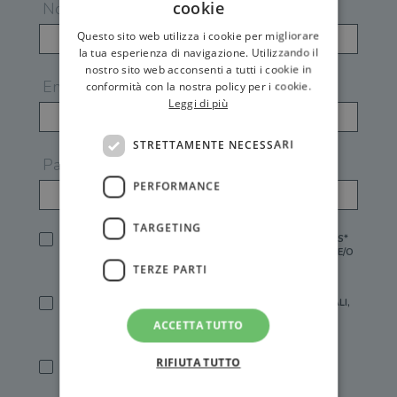
cookie
Nome
Questo sito web utilizza i cookie per migliorare
la tua esperienza di navigazione. Utilizzando il
nostro sito web acconsenti a tutti i cookie in
Email
conformità con la nostra policy per i cookie.
Leggi di più
STRETTAMENTE NECESSARI
Password
PERFORMANCE
TARGETING
HO LETTO E ACCETTATO L'
INFORMATIVA PRIVACY
DI GEMS*
IN MANCANZA NON È POSSIBILE ATTIVARE UN ACCOUNT E/O
RICEVERE I SERVIZI DI GEMS
TERZE PARTI
SÌ, DESIDERO RICEVERE BUONI SCONTO, OFFERTE SPECIALI,
ESSERE INFORMATO SU PROMOZIONI E NOVITÀ.
ACCETTA TUTTO
[FINALITÀ MARKETING, ART.2 (E),
INFORMATIVA PRIVACY
]
RIFIUTA TUTTO
SÌ, DESIDERO RICEVERE OFFERTE PERSONALIZZATE E IN
LINEA CON LE MIE ABITUDINI DI ACQUISTO, ESSERE
INFORMATO SU PROMOZIONI E NOVITÀ.