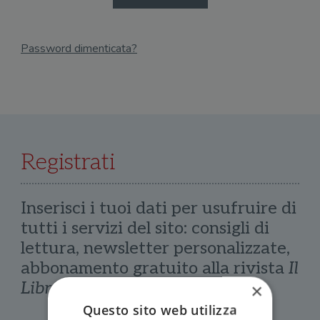
Password dimenticata?
Email
Recupera Password
Registrati
Inserisci i tuoi dati per usufruire di
tutti i servizi del sito: consigli di
lettura, newsletter personalizzate,
abbonamento gratuito alla rivista
Il
Libraio
×
Questo sito web utilizza