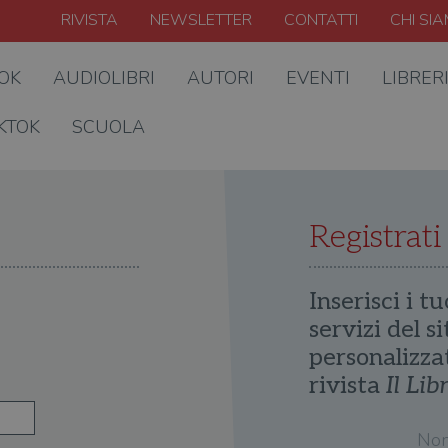
RIVISTA
NEWSLETTER
CONTATTI
CHI SI
OOK
AUDIOLIBRI
AUTORI
EVENTI
LIBRER
KTOK
SCUOLA
Registrati
Inserisci i tu
servizi del s
personalizza
rivista
Il Lib
No