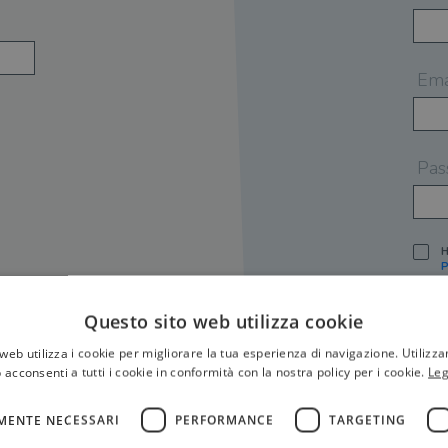
Ema
Pas
H
P
I
A
Questo sito web utilizza cookie
S
web utilizza i cookie per migliorare la tua esperienza di navigazione. Utilizza
O
P
 acconsenti a tutti i cookie in conformità con la nostra policy per i cookie.
Leg
[
P
MENTE NECESSARI
PERFORMANCE
TARGETING
S