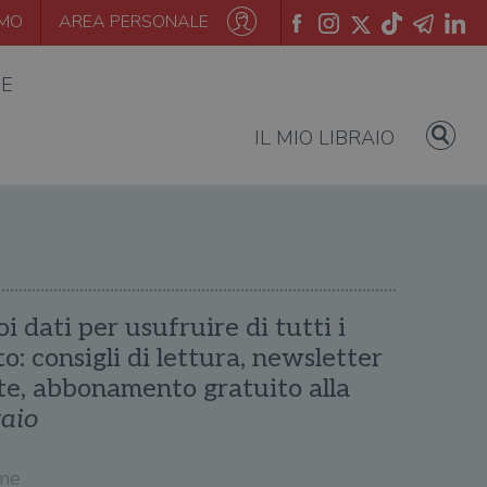
AMO
AREA PERSONALE
IE
IL MIO LIBRAIO
oi dati per usufruire di tutti i
ito: consigli di lettura, newsletter
te, abbonamento gratuito alla
raio
me