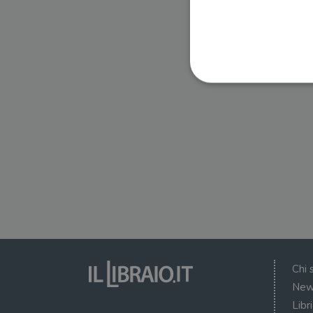
I cookie strettamente necessa
web non può essere utilizza
Nome
wordpress_test_cookie
wordpress_sec_[hash]
wordpress_logged_in_[ha
Chi 
CookieScriptConsent
New
Libr