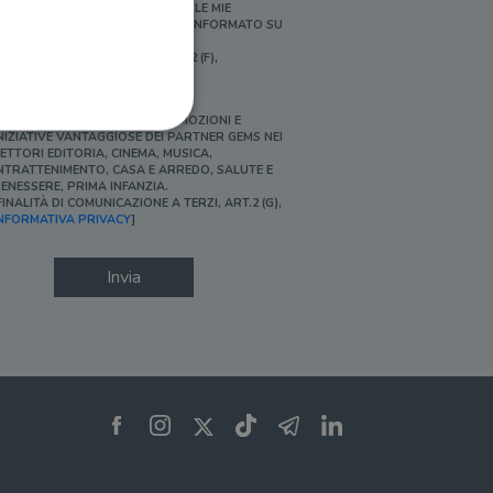
ERSONALIZZATE E IN LINEA CON LE MIE
BITUDINI DI ACQUISTO, ESSERE INFORMATO SU
ROMOZIONI E NOVITÀ.
FINALITÀ DI PROFILAZIONE, ART.2 (F),
NFORMATIVA PRIVACY]
Ì, DESIDERO ACCEDERE A PROMOZIONI E
NIZIATIVE VANTAGGIOSE DEI PARTNER GEMS NEI
ETTORI EDITORIA, CINEMA, MUSICA,
NTRATTENIMENTO, CASA E ARREDO, SALUTE E
ENESSERE, PRIMA INFANZIA.
FINALITÀ DI COMUNICAZIONE A TERZI, ART.2 (G),
ione dell'account. Il sito
NFORMATIVA PRIVACY
]
Invia
 pagina di login. Il
 Web è impostato per
sito
sito
te per il dominio corrente.