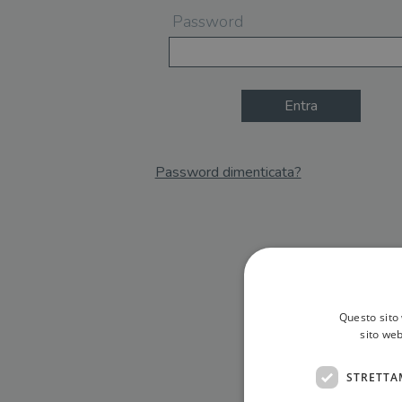
Password
Entra
Password dimenticata?
Email
Recupera Password
Questo sito 
sito web
STRETTA