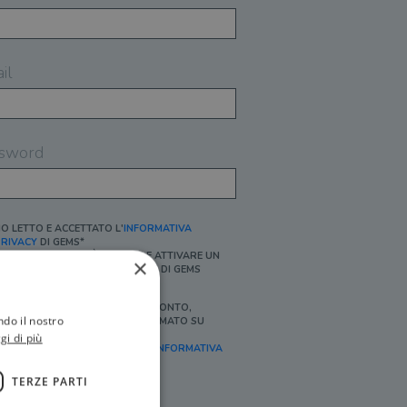
il
sword
O LETTO E ACCETTATO L'
INFORMATIVA
RIVACY
DI GEMS*
N MANCANZA NON È POSSIBILE ATTIVARE UN
×
CCOUNT E/O RICEVERE I SERVIZI DI GEMS
Ì, DESIDERO RICEVERE BUONI SCONTO,
ndo il nostro
FFERTE SPECIALI, ESSERE INFORMATO SU
ROMOZIONI E NOVITÀ.
gi di più
FINALITÀ MARKETING, ART.2 (E),
INFORMATIVA
RIVACY
]
TERZE PARTI
Ì, DESIDERO RICEVERE OFFERTE