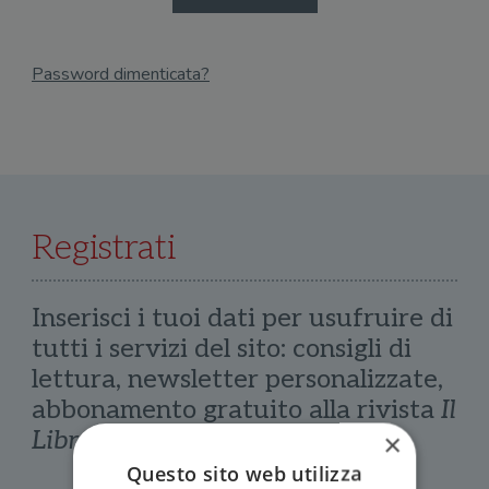
Password dimenticata?
Email
Recupera Password
Registrati
Inserisci i tuoi dati per usufruire di
tutti i servizi del sito: consigli di
lettura, newsletter personalizzate,
abbonamento gratuito alla rivista
Il
Libraio
×
Questo sito web utilizza