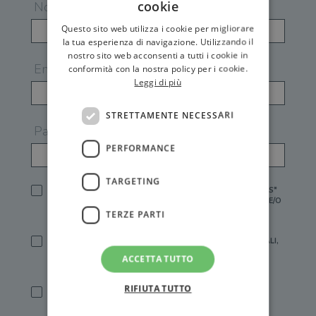
cookie
Nome
Questo sito web utilizza i cookie per migliorare
la tua esperienza di navigazione. Utilizzando il
nostro sito web acconsenti a tutti i cookie in
Email
conformità con la nostra policy per i cookie.
Leggi di più
STRETTAMENTE NECESSARI
Password
PERFORMANCE
TARGETING
HO LETTO E ACCETTATO L'
INFORMATIVA PRIVACY
DI GEMS*
IN MANCANZA NON È POSSIBILE ATTIVARE UN ACCOUNT E/O
RICEVERE I SERVIZI DI GEMS
TERZE PARTI
SÌ, DESIDERO RICEVERE BUONI SCONTO, OFFERTE SPECIALI,
ESSERE INFORMATO SU PROMOZIONI E NOVITÀ.
ACCETTA TUTTO
[FINALITÀ MARKETING, ART.2 (E),
INFORMATIVA PRIVACY
]
RIFIUTA TUTTO
SÌ, DESIDERO RICEVERE OFFERTE PERSONALIZZATE E IN
LINEA CON LE MIE ABITUDINI DI ACQUISTO, ESSERE
INFORMATO SU PROMOZIONI E NOVITÀ.