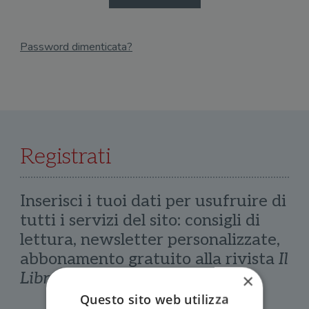
Password dimenticata?
Email
Recupera Password
Registrati
Inserisci i tuoi dati per usufruire di
tutti i servizi del sito: consigli di
lettura, newsletter personalizzate,
abbonamento gratuito alla rivista
Il
Libraio
×
Questo sito web utilizza