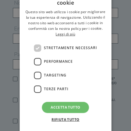
cookie
Nome
Questo sito web utilizza i cookie per migliorare
la tua esperienza di navigazione. Utilizzando il
nostro sito web acconsenti a tutti i cookie in
Email
conformità con la nostra policy per i cookie.
Leggi di più
STRETTAMENTE NECESSARI
Password
PERFORMANCE
TARGETING
HO LETTO E ACCETTATO L'
INFORMATIVA PRIVACY
DI GEMS*
IN MANCANZA NON È POSSIBILE ATTIVARE UN ACCOUNT E/O
RICEVERE I SERVIZI DI GEMS
TERZE PARTI
SÌ, DESIDERO RICEVERE BUONI SCONTO, OFFERTE SPECIALI,
ESSERE INFORMATO SU PROMOZIONI E NOVITÀ.
ACCETTA TUTTO
[FINALITÀ MARKETING, ART.2 (E),
INFORMATIVA PRIVACY
]
RIFIUTA TUTTO
SÌ, DESIDERO RICEVERE OFFERTE PERSONALIZZATE E IN
LINEA CON LE MIE ABITUDINI DI ACQUISTO, ESSERE
INFORMATO SU PROMOZIONI E NOVITÀ.