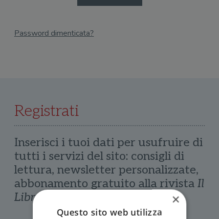
Password dimenticata?
Email
Recupera Password
Registrati
Inserisci i tuoi dati per usufruire di
tutti i servizi del sito: consigli di
lettura, newsletter personalizzate,
abbonamento gratuito alla rivista
Il
Libraio
×
Questo sito web utilizza