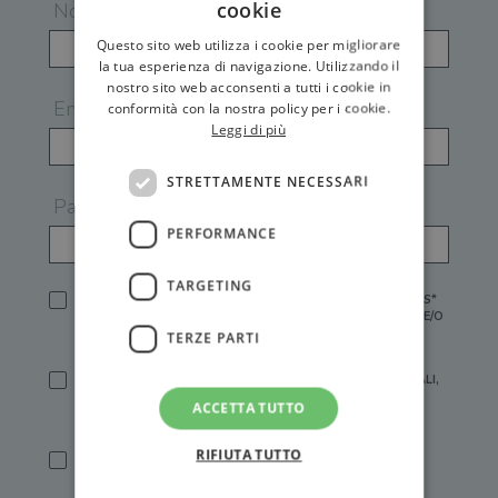
cookie
Nome
Questo sito web utilizza i cookie per migliorare
la tua esperienza di navigazione. Utilizzando il
nostro sito web acconsenti a tutti i cookie in
Email
conformità con la nostra policy per i cookie.
Leggi di più
STRETTAMENTE NECESSARI
Password
PERFORMANCE
TARGETING
HO LETTO E ACCETTATO L'
INFORMATIVA PRIVACY
DI GEMS*
IN MANCANZA NON È POSSIBILE ATTIVARE UN ACCOUNT E/O
RICEVERE I SERVIZI DI GEMS
TERZE PARTI
SÌ, DESIDERO RICEVERE BUONI SCONTO, OFFERTE SPECIALI,
ESSERE INFORMATO SU PROMOZIONI E NOVITÀ.
ACCETTA TUTTO
[FINALITÀ MARKETING, ART.2 (E),
INFORMATIVA PRIVACY
]
RIFIUTA TUTTO
SÌ, DESIDERO RICEVERE OFFERTE PERSONALIZZATE E IN
LINEA CON LE MIE ABITUDINI DI ACQUISTO, ESSERE
INFORMATO SU PROMOZIONI E NOVITÀ.