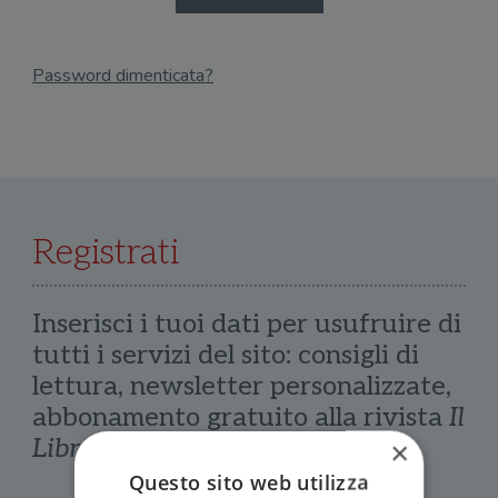
Password dimenticata?
Email
Recupera Password
Registrati
Inserisci i tuoi dati per usufruire di
tutti i servizi del sito: consigli di
lettura, newsletter personalizzate,
abbonamento gratuito alla rivista
Il
Libraio
×
Questo sito web utilizza