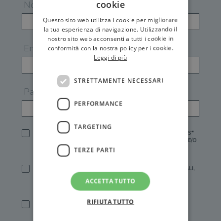
cookie
Nome
Questo sito web utilizza i cookie per migliorare
la tua esperienza di navigazione. Utilizzando il
nostro sito web acconsenti a tutti i cookie in
Email
conformità con la nostra policy per i cookie.
Leggi di più
STRETTAMENTE NECESSARI
Password
PERFORMANCE
TARGETING
HO LETTO E ACCETTATO L'
INFORMATIVA PRIVACY
DI GEMS*
IN MANCANZA NON È POSSIBILE ATTIVARE UN ACCOUNT E/O
RICEVERE I SERVIZI DI GEMS
TERZE PARTI
SÌ, DESIDERO RICEVERE BUONI SCONTO, OFFERTE SPECIALI,
ESSERE INFORMATO SU PROMOZIONI E NOVITÀ.
ACCETTA TUTTO
[FINALITÀ MARKETING, ART.2 (E),
INFORMATIVA PRIVACY
]
RIFIUTA TUTTO
SÌ, DESIDERO RICEVERE OFFERTE PERSONALIZZATE E IN
LINEA CON LE MIE ABITUDINI DI ACQUISTO, ESSERE
INFORMATO SU PROMOZIONI E NOVITÀ.