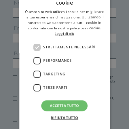
cookie
Nome
Questo sito web utilizza i cookie per migliorare
la tua esperienza di navigazione. Utilizzando il
nostro sito web acconsenti a tutti i cookie in
Email
conformità con la nostra policy per i cookie.
Leggi di più
STRETTAMENTE NECESSARI
Password
PERFORMANCE
TARGETING
HO LETTO E ACCETTATO L'
INFORMATIVA PRIVACY
DI GEMS*
IN MANCANZA NON È POSSIBILE ATTIVARE UN ACCOUNT E/O
RICEVERE I SERVIZI DI GEMS
TERZE PARTI
SÌ, DESIDERO RICEVERE BUONI SCONTO, OFFERTE SPECIALI,
ESSERE INFORMATO SU PROMOZIONI E NOVITÀ.
ACCETTA TUTTO
[FINALITÀ MARKETING, ART.2 (E),
INFORMATIVA PRIVACY
]
RIFIUTA TUTTO
SÌ, DESIDERO RICEVERE OFFERTE PERSONALIZZATE E IN
LINEA CON LE MIE ABITUDINI DI ACQUISTO, ESSERE
INFORMATO SU PROMOZIONI E NOVITÀ.