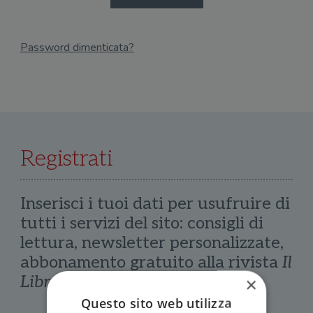
Password dimenticata?
Email
Recupera Password
Registrati
Inserisci i tuoi dati per usufruire di
tutti i servizi del sito: consigli di
lettura, newsletter personalizzate,
abbonamento gratuito alla rivista
Il
Libraio
×
Questo sito web utilizza