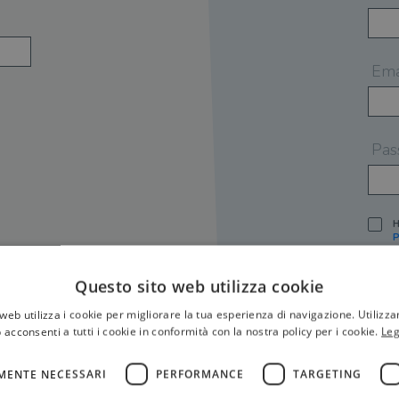
Ema
Pas
H
P
I
A
Questo sito web utilizza cookie
S
web utilizza i cookie per migliorare la tua esperienza di navigazione. Utilizza
O
P
 acconsenti a tutti i cookie in conformità con la nostra policy per i cookie.
Leg
[
P
MENTE NECESSARI
PERFORMANCE
TARGETING
S