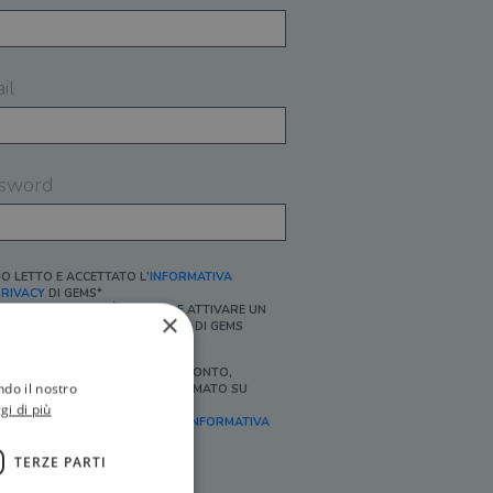
il
sword
O LETTO E ACCETTATO L'
INFORMATIVA
RIVACY
DI GEMS*
N MANCANZA NON È POSSIBILE ATTIVARE UN
×
CCOUNT E/O RICEVERE I SERVIZI DI GEMS
Ì, DESIDERO RICEVERE BUONI SCONTO,
ndo il nostro
FFERTE SPECIALI, ESSERE INFORMATO SU
ROMOZIONI E NOVITÀ.
gi di più
FINALITÀ MARKETING, ART.2 (E),
INFORMATIVA
RIVACY
]
TERZE PARTI
Ì, DESIDERO RICEVERE OFFERTE