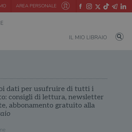
AMO
AREA PERSONALE
IE
IL MIO LIBRAIO
oi dati per usufruire di tutti i
ito: consigli di lettura, newsletter
te, abbonamento gratuito alla
raio
me