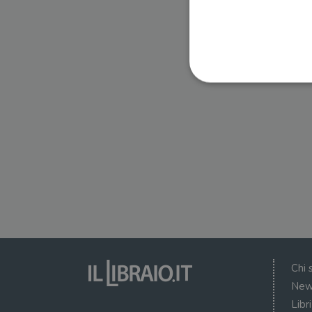
I cookie strettamente necessa
web non può essere utilizza
Nome
wordpress_test_cookie
wordpress_sec_[hash]
wordpress_logged_in_[ha
Chi 
CookieScriptConsent
New
Libr