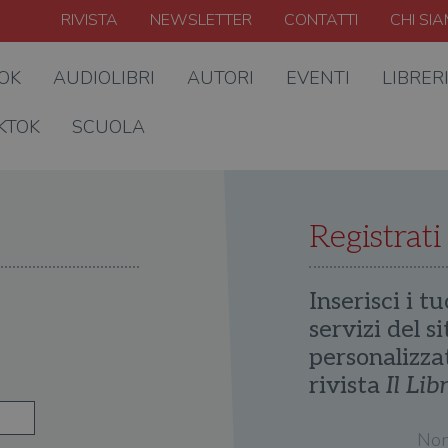
RIVISTA
NEWSLETTER
CONTATTI
CHI SI
OOK
AUDIOLIBRI
AUTORI
EVENTI
LIBRER
KTOK
SCUOLA
Registrati
Inserisci i tu
servizi del s
personalizza
rivista
Il Lib
No