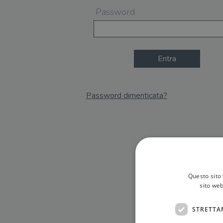
Password
Entra
Password dimenticata?
Email
Recupera Password
Questo sito 
sito web
STRETTA