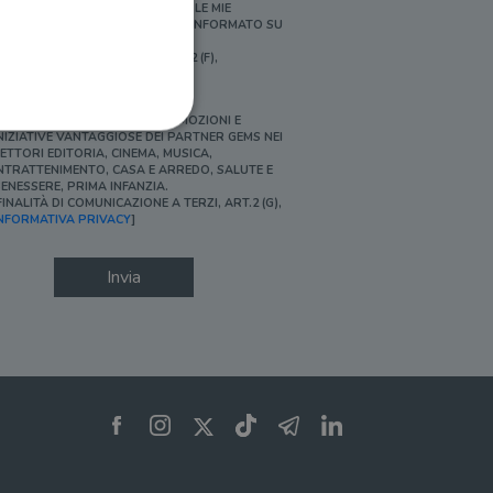
ERSONALIZZATE E IN LINEA CON LE MIE
BITUDINI DI ACQUISTO, ESSERE INFORMATO SU
ROMOZIONI E NOVITÀ.
FINALITÀ DI PROFILAZIONE, ART.2 (F),
NFORMATIVA PRIVACY]
Ì, DESIDERO ACCEDERE A PROMOZIONI E
NIZIATIVE VANTAGGIOSE DEI PARTNER GEMS NEI
ETTORI EDITORIA, CINEMA, MUSICA,
NTRATTENIMENTO, CASA E ARREDO, SALUTE E
ENESSERE, PRIMA INFANZIA.
FINALITÀ DI COMUNICAZIONE A TERZI, ART.2 (G),
ione dell'account. Il sito
NFORMATIVA PRIVACY
]
Invia
 pagina di login. Il
 Web è impostato per
sito
sito
te per il dominio corrente.