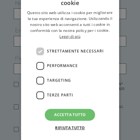
cookie
Nome
Questo sito web utilizza i cookie per migliorare
la tua esperienza di navigazione. Utilizzando il
nostro sito web acconsenti a tutti i cookie in
Email
conformità con la nostra policy per i cookie.
Leggi di più
STRETTAMENTE NECESSARI
Password
PERFORMANCE
TARGETING
HO LETTO E ACCETTATO L'
INFORMATIVA PRIVACY
DI GEMS*
IN MANCANZA NON È POSSIBILE ATTIVARE UN ACCOUNT E/O
RICEVERE I SERVIZI DI GEMS
TERZE PARTI
SÌ, DESIDERO RICEVERE BUONI SCONTO, OFFERTE SPECIALI,
ESSERE INFORMATO SU PROMOZIONI E NOVITÀ.
ACCETTA TUTTO
[FINALITÀ MARKETING, ART.2 (E),
INFORMATIVA PRIVACY
]
RIFIUTA TUTTO
SÌ, DESIDERO RICEVERE OFFERTE PERSONALIZZATE E IN
LINEA CON LE MIE ABITUDINI DI ACQUISTO, ESSERE
INFORMATO SU PROMOZIONI E NOVITÀ.