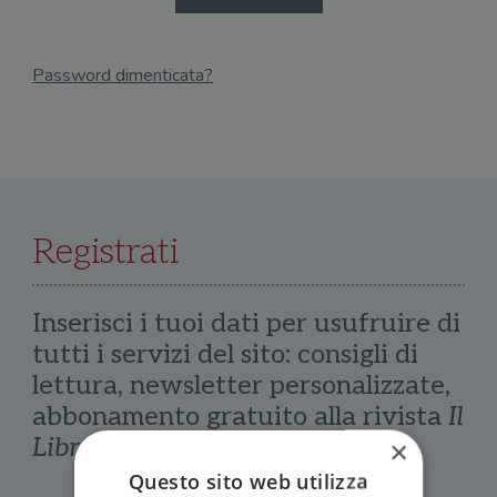
Password dimenticata?
Email
Recupera Password
Registrati
Inserisci i tuoi dati per usufruire di
tutti i servizi del sito: consigli di
lettura, newsletter personalizzate,
abbonamento gratuito alla rivista
Il
Libraio
×
Questo sito web utilizza