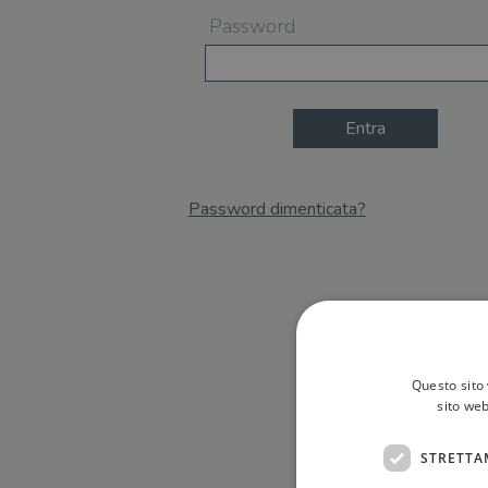
Password
Entra
Password dimenticata?
Email
Recupera Password
Questo sito 
sito web
STRETTA