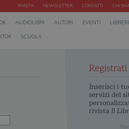
RIVISTA
NEWSLETTER
CONTATTI
CHI SI
OOK
AUDIOLIBRI
AUTORI
EVENTI
LIBRER
KTOK
SCUOLA
Registrati
Inserisci i tu
servizi del s
personalizza
rivista
Il Lib
No