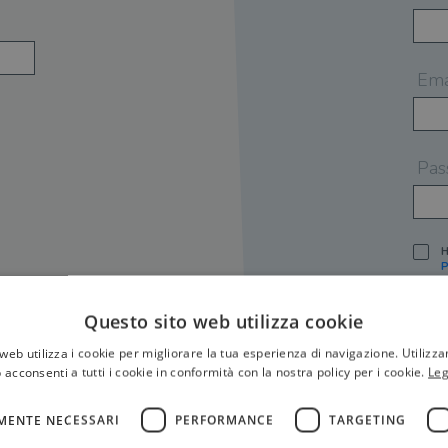
Ema
Pas
H
P
I
A
Questo sito web utilizza cookie
S
web utilizza i cookie per migliorare la tua esperienza di navigazione. Utilizza
O
P
 acconsenti a tutti i cookie in conformità con la nostra policy per i cookie.
Leg
[
P
MENTE NECESSARI
PERFORMANCE
TARGETING
S