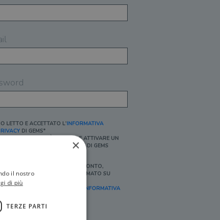
il
sword
O LETTO E ACCETTATO L'
INFORMATIVA
RIVACY
DI GEMS*
N MANCANZA NON È POSSIBILE ATTIVARE UN
×
CCOUNT E/O RICEVERE I SERVIZI DI GEMS
Ì, DESIDERO RICEVERE BUONI SCONTO,
ndo il nostro
FFERTE SPECIALI, ESSERE INFORMATO SU
ROMOZIONI E NOVITÀ.
gi di più
FINALITÀ MARKETING, ART.2 (E),
INFORMATIVA
RIVACY
]
TERZE PARTI
Ì, DESIDERO RICEVERE OFFERTE