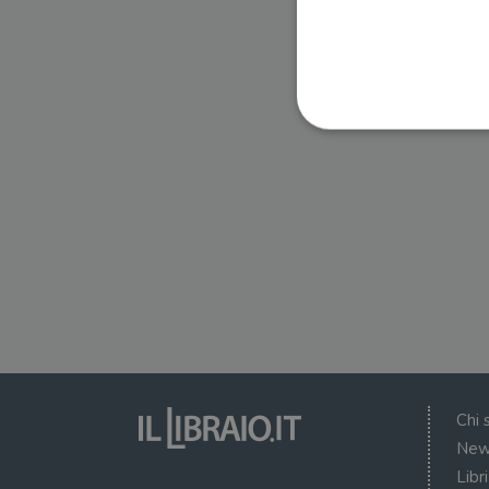
I cookie strettamente necessa
web non può essere utilizza
Nome
wordpress_test_cookie
wordpress_sec_[hash]
wordpress_logged_in_[ha
Chi 
CookieScriptConsent
New
Libr