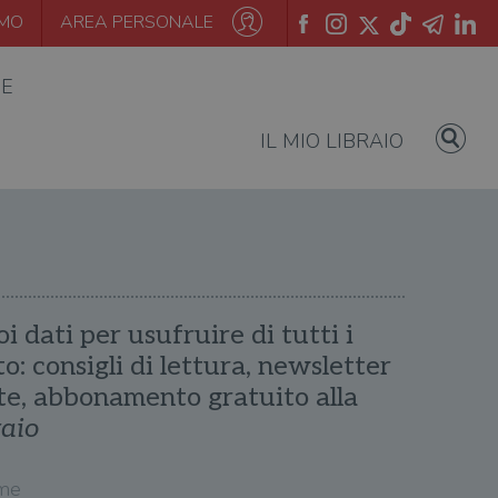
AMO
AREA PERSONALE
IE
IL MIO LIBRAIO
oi dati per usufruire di tutti i
ito: consigli di lettura, newsletter
te, abbonamento gratuito alla
raio
me