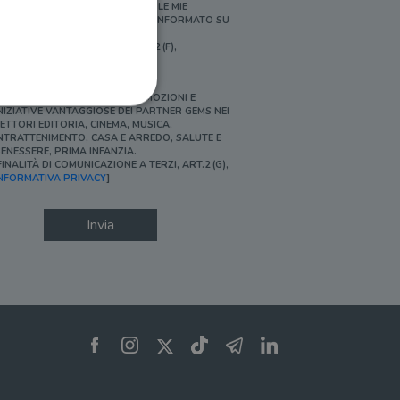
ERSONALIZZATE E IN LINEA CON LE MIE
BITUDINI DI ACQUISTO, ESSERE INFORMATO SU
ROMOZIONI E NOVITÀ.
FINALITÀ DI PROFILAZIONE, ART.2 (F),
NFORMATIVA PRIVACY]
Ì, DESIDERO ACCEDERE A PROMOZIONI E
NIZIATIVE VANTAGGIOSE DEI PARTNER GEMS NEI
ETTORI EDITORIA, CINEMA, MUSICA,
NTRATTENIMENTO, CASA E ARREDO, SALUTE E
ENESSERE, PRIMA INFANZIA.
FINALITÀ DI COMUNICAZIONE A TERZI, ART.2 (G),
ione dell'account. Il sito
NFORMATIVA PRIVACY
]
Invia
 pagina di login. Il
 Web è impostato per
sito
sito
te per il dominio corrente.