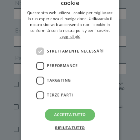
cookie
Nome
Questo sito web utilizza i cookie per migliorare
la tua esperienza di navigazione. Utilizzando il
nostro sito web acconsenti a tutti i cookie in
Email
conformità con la nostra policy per i cookie.
Leggi di più
STRETTAMENTE NECESSARI
Password
PERFORMANCE
TARGETING
HO LETTO E ACCETTATO L'
INFORMATIVA PRIVACY
DI GEMS*
IN MANCANZA NON È POSSIBILE ATTIVARE UN ACCOUNT E/O
RICEVERE I SERVIZI DI GEMS
TERZE PARTI
SÌ, DESIDERO RICEVERE BUONI SCONTO, OFFERTE SPECIALI,
ESSERE INFORMATO SU PROMOZIONI E NOVITÀ.
ACCETTA TUTTO
[FINALITÀ MARKETING, ART.2 (E),
INFORMATIVA PRIVACY
]
RIFIUTA TUTTO
SÌ, DESIDERO RICEVERE OFFERTE PERSONALIZZATE E IN
LINEA CON LE MIE ABITUDINI DI ACQUISTO, ESSERE
INFORMATO SU PROMOZIONI E NOVITÀ.