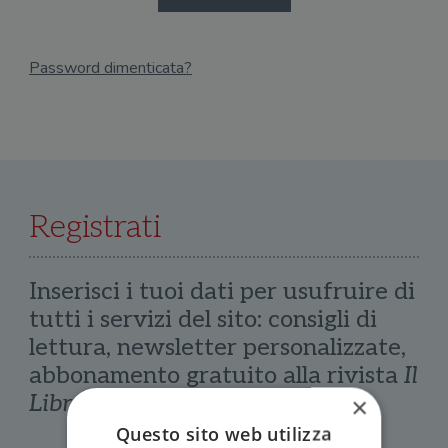
Password dimenticata?
Email
Recupera Password
Registrati
Inserisci i tuoi dati per usufruire di
tutti i servizi del sito: consigli di
lettura, newsletter personalizzate,
abbonamento gratuito alla rivista
Il
Libraio
×
Questo sito web utilizza