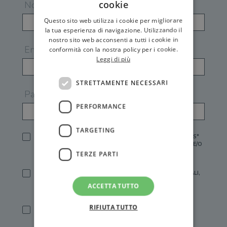
cookie
Nome
Questo sito web utilizza i cookie per migliorare
la tua esperienza di navigazione. Utilizzando il
nostro sito web acconsenti a tutti i cookie in
Email
conformità con la nostra policy per i cookie.
Leggi di più
STRETTAMENTE NECESSARI
Password
PERFORMANCE
TARGETING
HO LETTO E ACCETTATO L'
INFORMATIVA PRIVACY
DI GEMS*
IN MANCANZA NON È POSSIBILE ATTIVARE UN ACCOUNT E/O
RICEVERE I SERVIZI DI GEMS
TERZE PARTI
SÌ, DESIDERO RICEVERE BUONI SCONTO, OFFERTE SPECIALI,
ESSERE INFORMATO SU PROMOZIONI E NOVITÀ.
ACCETTA TUTTO
[FINALITÀ MARKETING, ART.2 (E),
INFORMATIVA PRIVACY
]
RIFIUTA TUTTO
SÌ, DESIDERO RICEVERE OFFERTE PERSONALIZZATE E IN
LINEA CON LE MIE ABITUDINI DI ACQUISTO, ESSERE
INFORMATO SU PROMOZIONI E NOVITÀ.