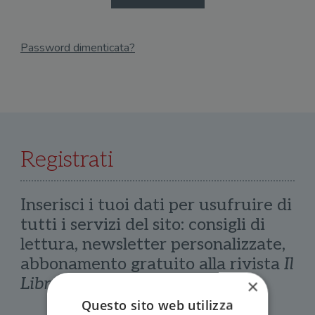
Password dimenticata?
Email
Recupera Password
Registrati
Inserisci i tuoi dati per usufruire di
tutti i servizi del sito: consigli di
lettura, newsletter personalizzate,
abbonamento gratuito alla rivista
Il
Libraio
×
Questo sito web utilizza