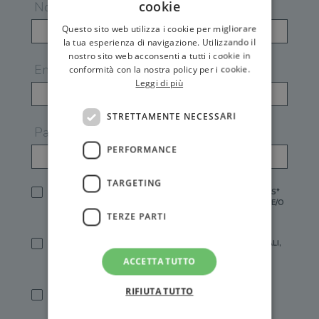
cookie
Nome
Questo sito web utilizza i cookie per migliorare
la tua esperienza di navigazione. Utilizzando il
nostro sito web acconsenti a tutti i cookie in
Email
conformità con la nostra policy per i cookie.
Leggi di più
STRETTAMENTE NECESSARI
Password
PERFORMANCE
TARGETING
HO LETTO E ACCETTATO L'
INFORMATIVA PRIVACY
DI GEMS*
IN MANCANZA NON È POSSIBILE ATTIVARE UN ACCOUNT E/O
RICEVERE I SERVIZI DI GEMS
TERZE PARTI
SÌ, DESIDERO RICEVERE BUONI SCONTO, OFFERTE SPECIALI,
ESSERE INFORMATO SU PROMOZIONI E NOVITÀ.
ACCETTA TUTTO
[FINALITÀ MARKETING, ART.2 (E),
INFORMATIVA PRIVACY
]
RIFIUTA TUTTO
SÌ, DESIDERO RICEVERE OFFERTE PERSONALIZZATE E IN
LINEA CON LE MIE ABITUDINI DI ACQUISTO, ESSERE
INFORMATO SU PROMOZIONI E NOVITÀ.