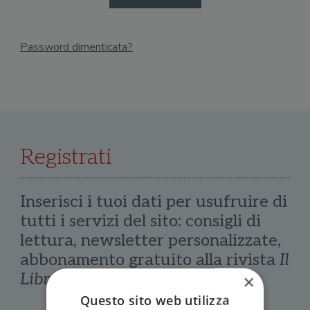
Password dimenticata?
Email
Recupera Password
Registrati
Inserisci i tuoi dati per usufruire di
tutti i servizi del sito: consigli di
lettura, newsletter personalizzate,
abbonamento gratuito alla rivista
Il
Libraio
×
Questo sito web utilizza