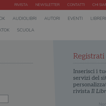
RIVISTA
NEWSLETTER
CONTATTI
CHI SI
OOK
AUDIOLIBRI
AUTORI
EVENTI
LIBRER
KTOK
SCUOLA
Registrati
Inserisci i tu
servizi del s
personalizza
rivista
Il Lib
No