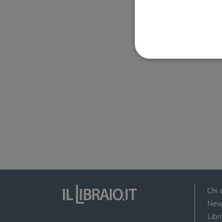
I cookie strettamente necessa
web non può essere utilizza
Nome
wordpress_test_cookie
wordpress_sec_[hash]
wordpress_logged_in_[ha
Chi 
CookieScriptConsent
New
Libr