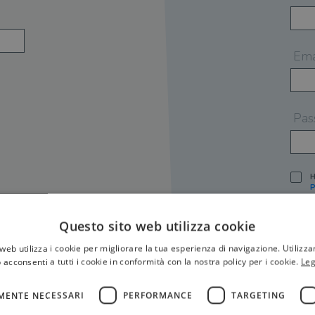
Ema
Pas
H
P
I
A
Questo sito web utilizza cookie
S
web utilizza i cookie per migliorare la tua esperienza di navigazione. Utilizza
O
P
 acconsenti a tutti i cookie in conformità con la nostra policy per i cookie.
Leg
[
P
MENTE NECESSARI
PERFORMANCE
TARGETING
S