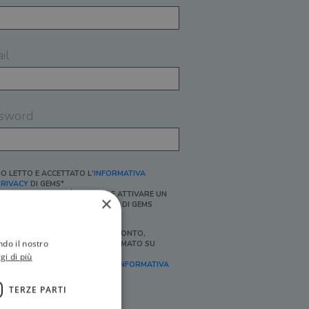
il
sword
O LETTO E ACCETTATO L'
INFORMATIVA
RIVACY
DI GEMS*
N MANCANZA NON È POSSIBILE ATTIVARE UN
×
CCOUNT E/O RICEVERE I SERVIZI DI GEMS
Ì, DESIDERO RICEVERE BUONI SCONTO,
ndo il nostro
FFERTE SPECIALI, ESSERE INFORMATO SU
ROMOZIONI E NOVITÀ.
gi di più
FINALITÀ MARKETING, ART.2 (E),
INFORMATIVA
RIVACY
]
TERZE PARTI
Ì, DESIDERO RICEVERE OFFERTE