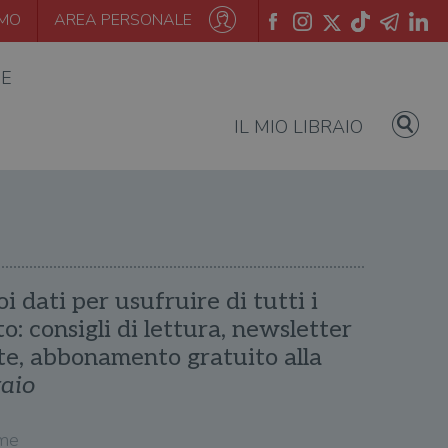
AMO
AREA PERSONALE
IE
IL MIO LIBRAIO
oi dati per usufruire di tutti i
ito: consigli di lettura, newsletter
te, abbonamento gratuito alla
raio
me