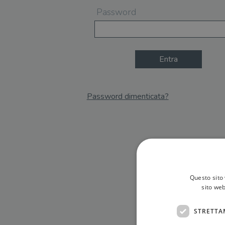
Password
Entra
Password dimenticata?
Email
Recupera Password
Questo sito 
sito web
STRETTA