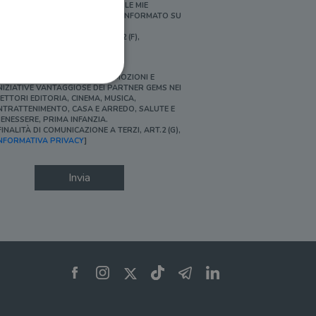
ERSONALIZZATE E IN LINEA CON LE MIE
BITUDINI DI ACQUISTO, ESSERE INFORMATO SU
ROMOZIONI E NOVITÀ.
FINALITÀ DI PROFILAZIONE, ART.2 (F),
NFORMATIVA PRIVACY]
Ì, DESIDERO ACCEDERE A PROMOZIONI E
NIZIATIVE VANTAGGIOSE DEI PARTNER GEMS NEI
ETTORI EDITORIA, CINEMA, MUSICA,
NTRATTENIMENTO, CASA E ARREDO, SALUTE E
ENESSERE, PRIMA INFANZIA.
FINALITÀ DI COMUNICAZIONE A TERZI, ART.2 (G),
ione dell'account. Il sito
NFORMATIVA PRIVACY
]
Invia
 pagina di login. Il
 Web è impostato per
sito
sito
te per il dominio corrente.