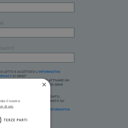
il
sword
O LETTO E ACCETTATO L'
INFORMATIVA
RIVACY
DI GEMS*
N MANCANZA NON È POSSIBILE ATTIVARE UN
×
CCOUNT E/O RICEVERE I SERVIZI DI GEMS
Ì, DESIDERO RICEVERE BUONI SCONTO,
ndo il nostro
FFERTE SPECIALI, ESSERE INFORMATO SU
ROMOZIONI E NOVITÀ.
gi di più
FINALITÀ MARKETING, ART.2 (E),
INFORMATIVA
RIVACY
]
TERZE PARTI
Ì, DESIDERO RICEVERE OFFERTE