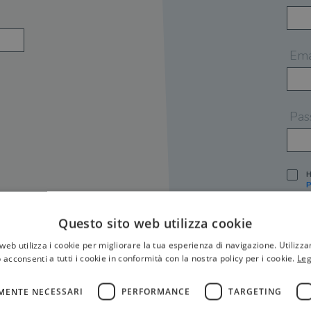
Ema
Pas
H
P
I
A
Questo sito web utilizza cookie
S
web utilizza i cookie per migliorare la tua esperienza di navigazione. Utilizza
O
P
 acconsenti a tutti i cookie in conformità con la nostra policy per i cookie.
Leg
[
P
MENTE NECESSARI
PERFORMANCE
TARGETING
S