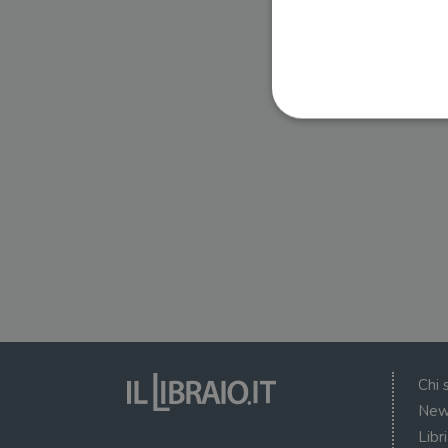
I cookie strettamente necessa
web non può essere utilizza
Nome
wordpress_test_cookie
wordpress_sec_[hash]
wordpress_logged_in_[ha
Chi 
CookieScriptConsent
New
Libr