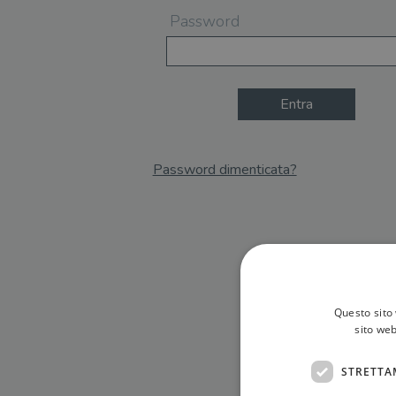
Password
Entra
Password dimenticata?
Email
Recupera Password
Questo sito 
sito web
STRETTA