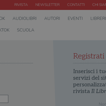
RIVISTA
NEWSLETTER
CONTATTI
CHI SI
OOK
AUDIOLIBRI
AUTORI
EVENTI
LIBRER
KTOK
SCUOLA
Registrati
Inserisci i tu
servizi del s
personalizza
rivista
Il Lib
No