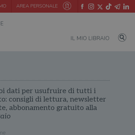
AMO
AREA PERSONALE
IE
IL MIO LIBRAIO
oi dati per usufruire di tutti i
ito: consigli di lettura, newsletter
te, abbonamento gratuito alla
raio
me