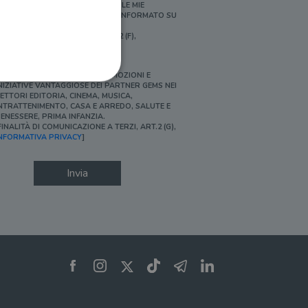
ERSONALIZZATE E IN LINEA CON LE MIE
BITUDINI DI ACQUISTO, ESSERE INFORMATO SU
ROMOZIONI E NOVITÀ.
FINALITÀ DI PROFILAZIONE, ART.2 (F),
NFORMATIVA PRIVACY]
Ì, DESIDERO ACCEDERE A PROMOZIONI E
NIZIATIVE VANTAGGIOSE DEI PARTNER GEMS NEI
ETTORI EDITORIA, CINEMA, MUSICA,
NTRATTENIMENTO, CASA E ARREDO, SALUTE E
ENESSERE, PRIMA INFANZIA.
FINALITÀ DI COMUNICAZIONE A TERZI, ART.2 (G),
ione dell'account. Il sito
NFORMATIVA PRIVACY
]
Invia
 pagina di login. Il
 Web è impostato per
sito
sito
te per il dominio corrente.