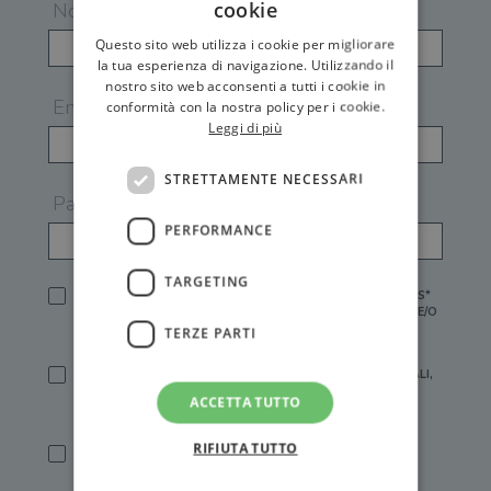
cookie
Nome
Questo sito web utilizza i cookie per migliorare
la tua esperienza di navigazione. Utilizzando il
nostro sito web acconsenti a tutti i cookie in
Email
conformità con la nostra policy per i cookie.
Leggi di più
STRETTAMENTE NECESSARI
Password
PERFORMANCE
TARGETING
HO LETTO E ACCETTATO L'
INFORMATIVA PRIVACY
DI GEMS*
IN MANCANZA NON È POSSIBILE ATTIVARE UN ACCOUNT E/O
RICEVERE I SERVIZI DI GEMS
TERZE PARTI
SÌ, DESIDERO RICEVERE BUONI SCONTO, OFFERTE SPECIALI,
ESSERE INFORMATO SU PROMOZIONI E NOVITÀ.
ACCETTA TUTTO
[FINALITÀ MARKETING, ART.2 (E),
INFORMATIVA PRIVACY
]
RIFIUTA TUTTO
SÌ, DESIDERO RICEVERE OFFERTE PERSONALIZZATE E IN
LINEA CON LE MIE ABITUDINI DI ACQUISTO, ESSERE
INFORMATO SU PROMOZIONI E NOVITÀ.