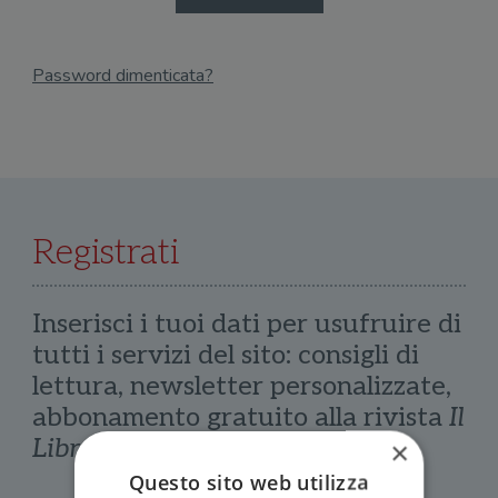
Password dimenticata?
Email
Recupera Password
Registrati
Inserisci i tuoi dati per usufruire di
tutti i servizi del sito: consigli di
lettura, newsletter personalizzate,
abbonamento gratuito alla rivista
Il
Libraio
×
Questo sito web utilizza