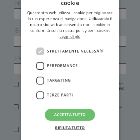
cookie
Nome
Questo sito web utilizza i cookie per migliorare
la tua esperienza di navigazione. Utilizzando il
nostro sito web acconsenti a tutti i cookie in
Email
conformità con la nostra policy per i cookie.
Leggi di più
STRETTAMENTE NECESSARI
Password
PERFORMANCE
TARGETING
HO LETTO E ACCETTATO L'
INFORMATIVA PRIVACY
DI GEMS*
IN MANCANZA NON È POSSIBILE ATTIVARE UN ACCOUNT E/O
RICEVERE I SERVIZI DI GEMS
TERZE PARTI
SÌ, DESIDERO RICEVERE BUONI SCONTO, OFFERTE SPECIALI,
ESSERE INFORMATO SU PROMOZIONI E NOVITÀ.
ACCETTA TUTTO
[FINALITÀ MARKETING, ART.2 (E),
INFORMATIVA PRIVACY
]
RIFIUTA TUTTO
SÌ, DESIDERO RICEVERE OFFERTE PERSONALIZZATE E IN
LINEA CON LE MIE ABITUDINI DI ACQUISTO, ESSERE
INFORMATO SU PROMOZIONI E NOVITÀ.