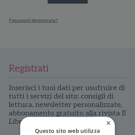
Password dimenticata?
Email
Recupera Password
Registrati
Inserisci i tuoi dati per usufruire di
tutti i servizi del sito: consigli di
lettura, newsletter personalizzate,
abbonamento gratuito alla rivista
Il
Libraio
×
Questo sito web utilizza