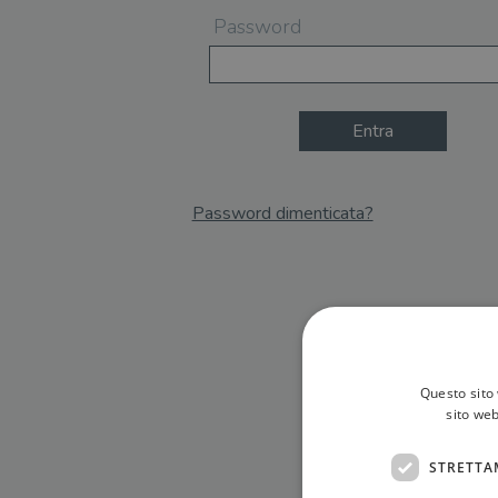
Password
Entra
Password dimenticata?
Email
Recupera Password
Questo sito 
sito web
STRETTA