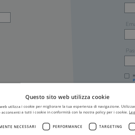
Ema
Pas
H
P
I
A
Questo sito web utilizza cookie
S
web utilizza i cookie per migliorare la tua esperienza di navigazione. Utilizza
O
P
 acconsenti a tutti i cookie in conformità con la nostra policy per i cookie.
Leg
[
P
MENTE NECESSARI
PERFORMANCE
TARGETING
S