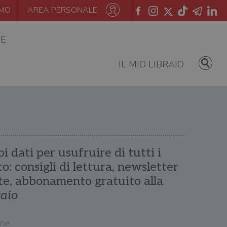
AMO
AREA PERSONALE
IE
IL MIO LIBRAIO
oi dati per usufruire di tutti i
ito: consigli di lettura, newsletter
te, abbonamento gratuito alla
raio
me