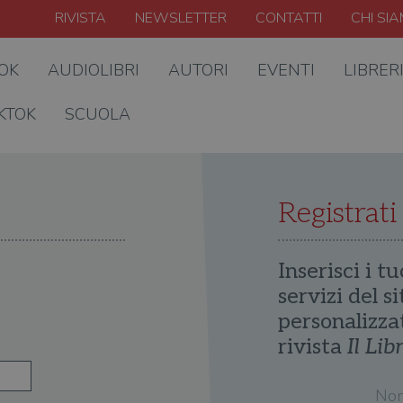
RIVISTA
NEWSLETTER
CONTATTI
CHI SI
OOK
AUDIOLIBRI
AUTORI
EVENTI
LIBRER
KTOK
SCUOLA
Registrati
Inserisci i tu
servizi del s
personalizza
rivista
Il Lib
No