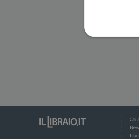
I cookie strettamente necessa
web non può essere utilizza
Nome
wordpress_test_cookie
wordpress_sec_[hash]
wordpress_logged_in_[ha
Chi 
CookieScriptConsent
New
Libr