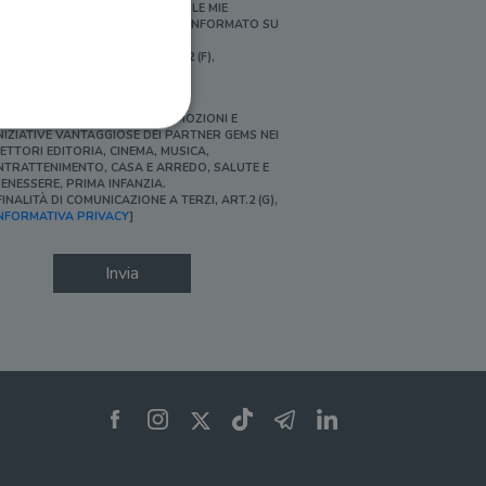
ERSONALIZZATE E IN LINEA CON LE MIE
BITUDINI DI ACQUISTO, ESSERE INFORMATO SU
ROMOZIONI E NOVITÀ.
FINALITÀ DI PROFILAZIONE, ART.2 (F),
NFORMATIVA PRIVACY]
Ì, DESIDERO ACCEDERE A PROMOZIONI E
NIZIATIVE VANTAGGIOSE DEI PARTNER GEMS NEI
ETTORI EDITORIA, CINEMA, MUSICA,
NTRATTENIMENTO, CASA E ARREDO, SALUTE E
ENESSERE, PRIMA INFANZIA.
FINALITÀ DI COMUNICAZIONE A TERZI, ART.2 (G),
ione dell'account. Il sito
NFORMATIVA PRIVACY
]
Invia
 pagina di login. Il
 Web è impostato per
sito
sito
te per il dominio corrente.