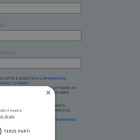
il
sword
O LETTO E ACCETTATO L'
INFORMATIVA
RIVACY
DI GEMS*
N MANCANZA NON È POSSIBILE ATTIVARE UN
×
CCOUNT E/O RICEVERE I SERVIZI DI GEMS
Ì, DESIDERO RICEVERE BUONI SCONTO,
ndo il nostro
FFERTE SPECIALI, ESSERE INFORMATO SU
ROMOZIONI E NOVITÀ.
gi di più
FINALITÀ MARKETING, ART.2 (E),
INFORMATIVA
RIVACY
]
TERZE PARTI
Ì, DESIDERO RICEVERE OFFERTE