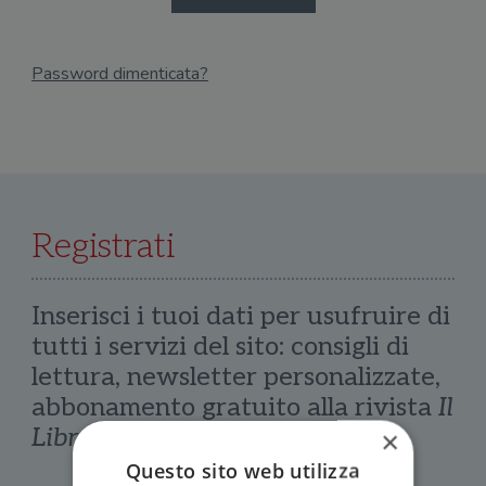
Password dimenticata?
Email
Recupera Password
Registrati
Inserisci i tuoi dati per usufruire di
tutti i servizi del sito: consigli di
lettura, newsletter personalizzate,
abbonamento gratuito alla rivista
Il
Libraio
×
Questo sito web utilizza