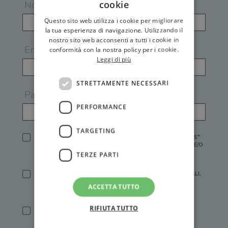
cookie
Nome
Questo sito web utilizza i cookie per migliorare
la tua esperienza di navigazione. Utilizzando il
nostro sito web acconsenti a tutti i cookie in
Email
conformità con la nostra policy per i cookie.
Leggi di più
STRETTAMENTE NECESSARI
Password
PERFORMANCE
TARGETING
HO LETTO E ACCETTATO L'
INFORMATIVA PRIVACY
DI GEMS*
IN MANCANZA NON È POSSIBILE ATTIVARE UN ACCOUNT E/O
RICEVERE I SERVIZI DI GEMS
TERZE PARTI
SÌ, DESIDERO RICEVERE BUONI SCONTO, OFFERTE SPECIALI,
ESSERE INFORMATO SU PROMOZIONI E NOVITÀ.
ACCETTA TUTTO
[FINALITÀ MARKETING, ART.2 (E),
INFORMATIVA PRIVACY
]
RIFIUTA TUTTO
SÌ, DESIDERO RICEVERE OFFERTE PERSONALIZZATE E IN
LINEA CON LE MIE ABITUDINI DI ACQUISTO, ESSERE
INFORMATO SU PROMOZIONI E NOVITÀ.