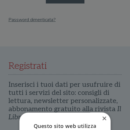
Password dimenticata?
Email
Recupera Password
Registrati
Inserisci i tuoi dati per usufruire di
tutti i servizi del sito: consigli di
lettura, newsletter personalizzate,
abbonamento gratuito alla rivista
Il
Libraio
×
Questo sito web utilizza