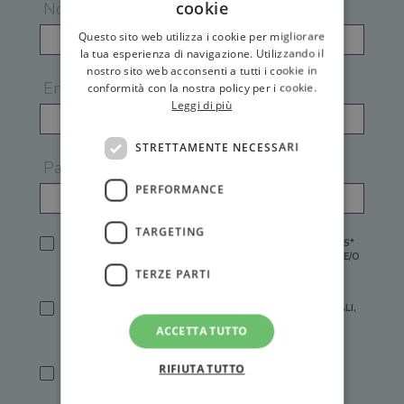
cookie
Nome
Questo sito web utilizza i cookie per migliorare
la tua esperienza di navigazione. Utilizzando il
nostro sito web acconsenti a tutti i cookie in
Email
conformità con la nostra policy per i cookie.
Leggi di più
STRETTAMENTE NECESSARI
Password
PERFORMANCE
TARGETING
HO LETTO E ACCETTATO L'
INFORMATIVA PRIVACY
DI GEMS*
IN MANCANZA NON È POSSIBILE ATTIVARE UN ACCOUNT E/O
RICEVERE I SERVIZI DI GEMS
TERZE PARTI
SÌ, DESIDERO RICEVERE BUONI SCONTO, OFFERTE SPECIALI,
ESSERE INFORMATO SU PROMOZIONI E NOVITÀ.
ACCETTA TUTTO
[FINALITÀ MARKETING, ART.2 (E),
INFORMATIVA PRIVACY
]
RIFIUTA TUTTO
SÌ, DESIDERO RICEVERE OFFERTE PERSONALIZZATE E IN
LINEA CON LE MIE ABITUDINI DI ACQUISTO, ESSERE
INFORMATO SU PROMOZIONI E NOVITÀ.