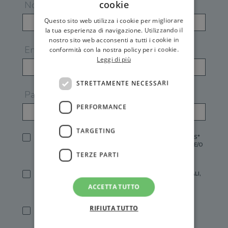
cookie
Nome
Questo sito web utilizza i cookie per migliorare
la tua esperienza di navigazione. Utilizzando il
nostro sito web acconsenti a tutti i cookie in
Email
conformità con la nostra policy per i cookie.
Leggi di più
STRETTAMENTE NECESSARI
Password
PERFORMANCE
TARGETING
HO LETTO E ACCETTATO L'
INFORMATIVA PRIVACY
DI GEMS*
IN MANCANZA NON È POSSIBILE ATTIVARE UN ACCOUNT E/O
RICEVERE I SERVIZI DI GEMS
TERZE PARTI
SÌ, DESIDERO RICEVERE BUONI SCONTO, OFFERTE SPECIALI,
ESSERE INFORMATO SU PROMOZIONI E NOVITÀ.
ACCETTA TUTTO
[FINALITÀ MARKETING, ART.2 (E),
INFORMATIVA PRIVACY
]
RIFIUTA TUTTO
SÌ, DESIDERO RICEVERE OFFERTE PERSONALIZZATE E IN
LINEA CON LE MIE ABITUDINI DI ACQUISTO, ESSERE
INFORMATO SU PROMOZIONI E NOVITÀ.