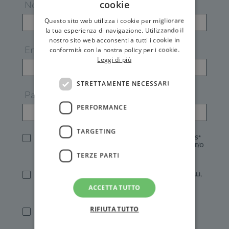
cookie
Nome
Questo sito web utilizza i cookie per migliorare
la tua esperienza di navigazione. Utilizzando il
nostro sito web acconsenti a tutti i cookie in
Email
conformità con la nostra policy per i cookie.
Leggi di più
STRETTAMENTE NECESSARI
Password
PERFORMANCE
TARGETING
HO LETTO E ACCETTATO L'
INFORMATIVA PRIVACY
DI GEMS*
IN MANCANZA NON È POSSIBILE ATTIVARE UN ACCOUNT E/O
RICEVERE I SERVIZI DI GEMS
TERZE PARTI
SÌ, DESIDERO RICEVERE BUONI SCONTO, OFFERTE SPECIALI,
ESSERE INFORMATO SU PROMOZIONI E NOVITÀ.
ACCETTA TUTTO
[FINALITÀ MARKETING, ART.2 (E),
INFORMATIVA PRIVACY
]
RIFIUTA TUTTO
SÌ, DESIDERO RICEVERE OFFERTE PERSONALIZZATE E IN
LINEA CON LE MIE ABITUDINI DI ACQUISTO, ESSERE
INFORMATO SU PROMOZIONI E NOVITÀ.