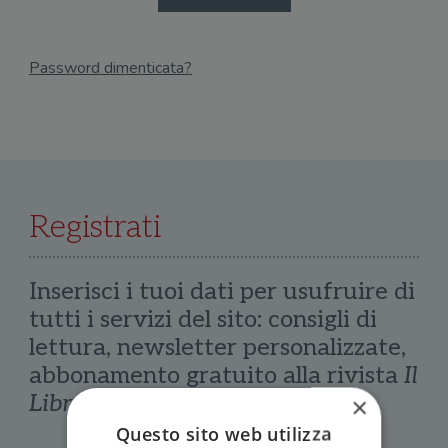
Password dimenticata?
Email
Recupera Password
Registrati
Inserisci i tuoi dati per usufruire di
tutti i servizi del sito: consigli di
lettura, newsletter personalizzate,
abbonamento gratuito alla rivista
Il
Libraio
×
Questo sito web utilizza