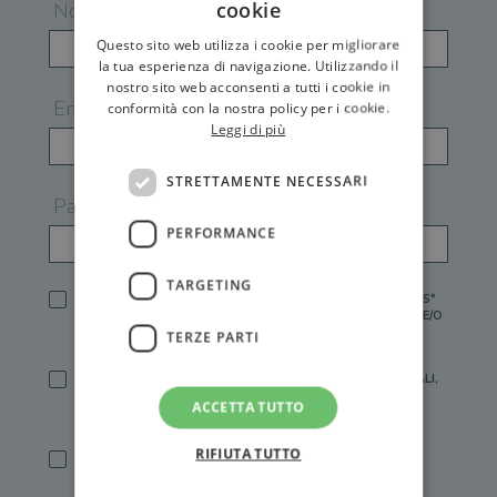
cookie
Nome
Questo sito web utilizza i cookie per migliorare
la tua esperienza di navigazione. Utilizzando il
nostro sito web acconsenti a tutti i cookie in
Email
conformità con la nostra policy per i cookie.
Leggi di più
STRETTAMENTE NECESSARI
Password
PERFORMANCE
TARGETING
HO LETTO E ACCETTATO L'
INFORMATIVA PRIVACY
DI GEMS*
IN MANCANZA NON È POSSIBILE ATTIVARE UN ACCOUNT E/O
RICEVERE I SERVIZI DI GEMS
TERZE PARTI
SÌ, DESIDERO RICEVERE BUONI SCONTO, OFFERTE SPECIALI,
ESSERE INFORMATO SU PROMOZIONI E NOVITÀ.
ACCETTA TUTTO
[FINALITÀ MARKETING, ART.2 (E),
INFORMATIVA PRIVACY
]
RIFIUTA TUTTO
SÌ, DESIDERO RICEVERE OFFERTE PERSONALIZZATE E IN
LINEA CON LE MIE ABITUDINI DI ACQUISTO, ESSERE
INFORMATO SU PROMOZIONI E NOVITÀ.