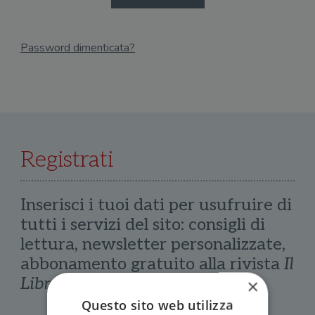
Password dimenticata?
Email
Recupera Password
Registrati
Inserisci i tuoi dati per usufruire di
tutti i servizi del sito: consigli di
lettura, newsletter personalizzate,
abbonamento gratuito alla rivista
Il
Libraio
×
Questo sito web utilizza