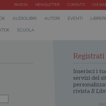
RIVISTA
NEWSLETTER
CONTATTI
CHI SI
OOK
AUDIOLIBRI
AUTORI
EVENTI
LIBRER
KTOK
SCUOLA
Registrati
Inserisci i tu
servizi del s
personalizza
rivista
Il Lib
No