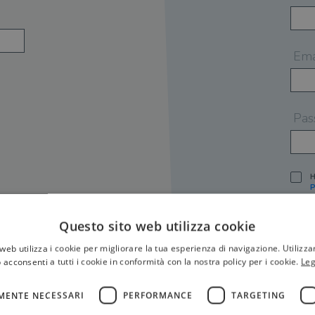
Ema
Pas
H
P
I
A
Questo sito web utilizza cookie
S
web utilizza i cookie per migliorare la tua esperienza di navigazione. Utilizza
O
P
 acconsenti a tutti i cookie in conformità con la nostra policy per i cookie.
Leg
[
P
MENTE NECESSARI
PERFORMANCE
TARGETING
S