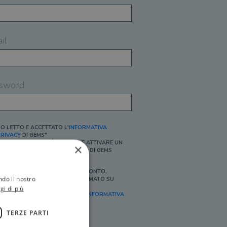
il
sword
O LETTO E ACCETTATO L'
INFORMATIVA
RIVACY
DI GEMS*
N MANCANZA NON È POSSIBILE ATTIVARE UN
×
CCOUNT E/O RICEVERE I SERVIZI DI GEMS
Ì, DESIDERO RICEVERE BUONI SCONTO,
ndo il nostro
FFERTE SPECIALI, ESSERE INFORMATO SU
ROMOZIONI E NOVITÀ.
gi di più
FINALITÀ MARKETING, ART.2 (E),
INFORMATIVA
RIVACY
]
TERZE PARTI
Ì, DESIDERO RICEVERE OFFERTE