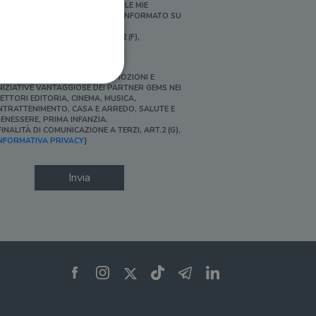
ERSONALIZZATE E IN LINEA CON LE MIE
BITUDINI DI ACQUISTO, ESSERE INFORMATO SU
ROMOZIONI E NOVITÀ.
FINALITÀ DI PROFILAZIONE, ART.2 (F),
NFORMATIVA PRIVACY]
Ì, DESIDERO ACCEDERE A PROMOZIONI E
NIZIATIVE VANTAGGIOSE DEI PARTNER GEMS NEI
ETTORI EDITORIA, CINEMA, MUSICA,
NTRATTENIMENTO, CASA E ARREDO, SALUTE E
ENESSERE, PRIMA INFANZIA.
FINALITÀ DI COMUNICAZIONE A TERZI, ART.2 (G),
ione dell'account. Il sito
NFORMATIVA PRIVACY
]
Invia
 pagina di login. Il
 Web è impostato per
sito
sito
te per il dominio corrente.