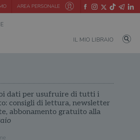
AMO
AREA PERSONALE
IE
IL MIO LIBRAIO
oi dati per usufruire di tutti i
ito: consigli di lettura, newsletter
te, abbonamento gratuito alla
raio
me