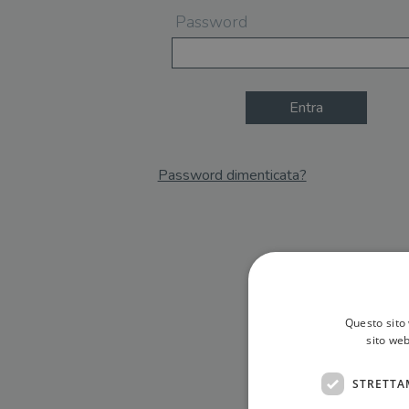
Password
Entra
Password dimenticata?
Email
Recupera Password
Questo sito 
sito web
STRETTA