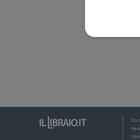
I cookie strettamente necessa
web non può essere utilizza
Nome
wordpress_test_cookie
wordpress_sec_[hash]
wordpress_logged_in_[ha
Chi 
CookieScriptConsent
New
Libr