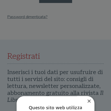
Password dimenticata?
Email
Recupera Password
Registrati
Inserisci i tuoi dati per usufruire di
tutti i servizi del sito: consigli di
lettura, newsletter personalizzate,
abbonamento gratuito alla rivista
Il
Libraio
×
Questo sito web utilizza