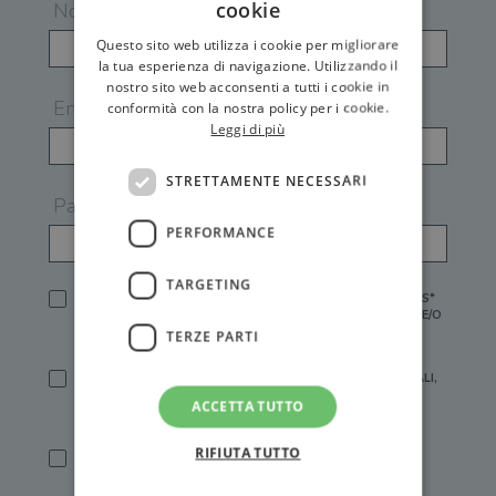
cookie
Nome
Questo sito web utilizza i cookie per migliorare
la tua esperienza di navigazione. Utilizzando il
nostro sito web acconsenti a tutti i cookie in
Email
conformità con la nostra policy per i cookie.
Leggi di più
STRETTAMENTE NECESSARI
Password
PERFORMANCE
TARGETING
HO LETTO E ACCETTATO L'
INFORMATIVA PRIVACY
DI GEMS*
IN MANCANZA NON È POSSIBILE ATTIVARE UN ACCOUNT E/O
RICEVERE I SERVIZI DI GEMS
TERZE PARTI
SÌ, DESIDERO RICEVERE BUONI SCONTO, OFFERTE SPECIALI,
ESSERE INFORMATO SU PROMOZIONI E NOVITÀ.
ACCETTA TUTTO
[FINALITÀ MARKETING, ART.2 (E),
INFORMATIVA PRIVACY
]
RIFIUTA TUTTO
SÌ, DESIDERO RICEVERE OFFERTE PERSONALIZZATE E IN
LINEA CON LE MIE ABITUDINI DI ACQUISTO, ESSERE
INFORMATO SU PROMOZIONI E NOVITÀ.