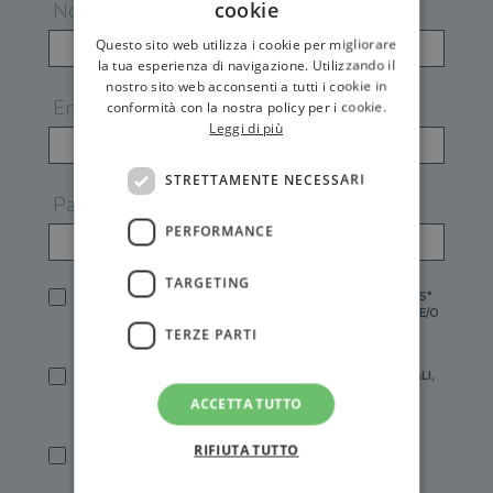
cookie
Nome
Questo sito web utilizza i cookie per migliorare
la tua esperienza di navigazione. Utilizzando il
nostro sito web acconsenti a tutti i cookie in
Email
conformità con la nostra policy per i cookie.
Leggi di più
STRETTAMENTE NECESSARI
Password
PERFORMANCE
TARGETING
HO LETTO E ACCETTATO L'
INFORMATIVA PRIVACY
DI GEMS*
IN MANCANZA NON È POSSIBILE ATTIVARE UN ACCOUNT E/O
RICEVERE I SERVIZI DI GEMS
TERZE PARTI
SÌ, DESIDERO RICEVERE BUONI SCONTO, OFFERTE SPECIALI,
ESSERE INFORMATO SU PROMOZIONI E NOVITÀ.
ACCETTA TUTTO
[FINALITÀ MARKETING, ART.2 (E),
INFORMATIVA PRIVACY
]
RIFIUTA TUTTO
SÌ, DESIDERO RICEVERE OFFERTE PERSONALIZZATE E IN
LINEA CON LE MIE ABITUDINI DI ACQUISTO, ESSERE
INFORMATO SU PROMOZIONI E NOVITÀ.