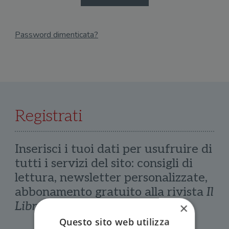
Password dimenticata?
Email
Recupera Password
Registrati
Inserisci i tuoi dati per usufruire di
tutti i servizi del sito: consigli di
lettura, newsletter personalizzate,
abbonamento gratuito alla rivista
Il
Libraio
×
Questo sito web utilizza