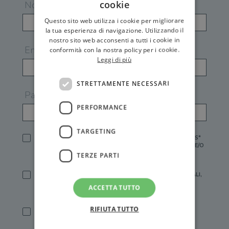
cookie
Nome
Questo sito web utilizza i cookie per migliorare
la tua esperienza di navigazione. Utilizzando il
nostro sito web acconsenti a tutti i cookie in
Email
conformità con la nostra policy per i cookie.
Leggi di più
STRETTAMENTE NECESSARI
Password
PERFORMANCE
TARGETING
HO LETTO E ACCETTATO L'
INFORMATIVA PRIVACY
DI GEMS*
IN MANCANZA NON È POSSIBILE ATTIVARE UN ACCOUNT E/O
RICEVERE I SERVIZI DI GEMS
TERZE PARTI
SÌ, DESIDERO RICEVERE BUONI SCONTO, OFFERTE SPECIALI,
ESSERE INFORMATO SU PROMOZIONI E NOVITÀ.
ACCETTA TUTTO
[FINALITÀ MARKETING, ART.2 (E),
INFORMATIVA PRIVACY
]
RIFIUTA TUTTO
SÌ, DESIDERO RICEVERE OFFERTE PERSONALIZZATE E IN
LINEA CON LE MIE ABITUDINI DI ACQUISTO, ESSERE
INFORMATO SU PROMOZIONI E NOVITÀ.