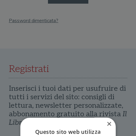
Password dimenticata?
Email
Recupera Password
Registrati
Inserisci i tuoi dati per usufruire di
tutti i servizi del sito: consigli di
lettura, newsletter personalizzate,
abbonamento gratuito alla rivista
Il
Libraio
×
Questo sito web utilizza