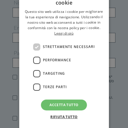
cookie
Nome
Questo sito web utilizza i cookie per migliorare
la tua esperienza di navigazione. Utilizzando il
nostro sito web acconsenti a tutti i cookie in
Email
conformità con la nostra policy per i cookie.
Leggi di più
STRETTAMENTE NECESSARI
Password
PERFORMANCE
TARGETING
HO LETTO E ACCETTATO L'
INFORMATIVA PRIVACY
DI GEMS*
IN MANCANZA NON È POSSIBILE ATTIVARE UN ACCOUNT E/O
RICEVERE I SERVIZI DI GEMS
TERZE PARTI
SÌ, DESIDERO RICEVERE BUONI SCONTO, OFFERTE SPECIALI,
ESSERE INFORMATO SU PROMOZIONI E NOVITÀ.
ACCETTA TUTTO
[FINALITÀ MARKETING, ART.2 (E),
INFORMATIVA PRIVACY
]
RIFIUTA TUTTO
SÌ, DESIDERO RICEVERE OFFERTE PERSONALIZZATE E IN
LINEA CON LE MIE ABITUDINI DI ACQUISTO, ESSERE
INFORMATO SU PROMOZIONI E NOVITÀ.