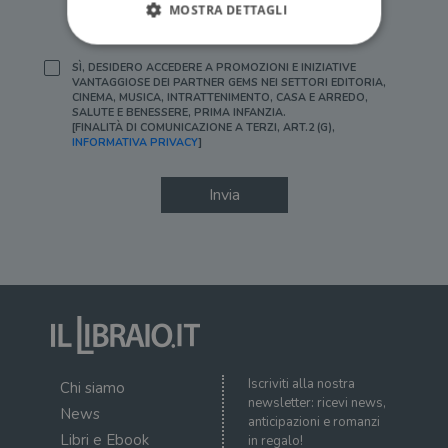
MOSTRA DETTAGLI
[FINALITÀ DI PROFILAZIONE, ART.2 (F), INFORMATIVA
PRIVACY]
SÌ, DESIDERO ACCEDERE A PROMOZIONI E INIZIATIVE
VANTAGGIOSE DEI PARTNER GEMS NEI SETTORI EDITORIA,
Strettamente necessari
Performance
CINEMA, MUSICA, INTRATTENIMENTO, CASA E ARREDO,
SALUTE E BENESSERE, PRIMA INFANZIA.
Targeting
Terze parti
[FINALITÀ DI COMUNICAZIONE A TERZI, ART.2 (G),
INFORMATIVA PRIVACY
]
I cookie strettamente necessari consentono le
funzionalità principali del sito web come
l'accesso dell'utente e la gestione dell'account. Il
Invia
sito web non può essere utilizzato
correttamente senza i cookie strettamente
necessari.
Fornitore
/
Nome
Scadenza
Desc
Dominio
wordpress_test_cookie
Sessione
Wor
Automattic
imp
Inc.
ques
.illibraio.it
quan
alla
login
Iscriviti alla nostra
Chi siamo
vien
newsletter: ricevi news,
util
News
verif
anticipazioni e romanzi
bro
Libri e Ebook
in regalo!
è im