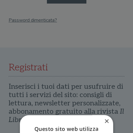
Password dimenticata?
Email
Recupera Password
Registrati
Inserisci i tuoi dati per usufruire di
tutti i servizi del sito: consigli di
lettura, newsletter personalizzate,
abbonamento gratuito alla rivista
Il
Libraio
×
Questo sito web utilizza