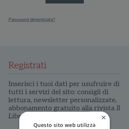
Password dimenticata?
Email
Recupera Password
Registrati
Inserisci i tuoi dati per usufruire di
tutti i servizi del sito: consigli di
lettura, newsletter personalizzate,
abbonamento gratuito alla rivista
Il
Libraio
×
Questo sito web utilizza