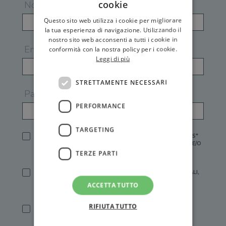
cookie
Nome
Questo sito web utilizza i cookie per migliorare
la tua esperienza di navigazione. Utilizzando il
nostro sito web acconsenti a tutti i cookie in
Email
conformità con la nostra policy per i cookie.
Leggi di più
STRETTAMENTE NECESSARI
Password
PERFORMANCE
TARGETING
HO LETTO E ACCETTATO L'
INFORMATIVA PRIVACY
DI GEMS*
IN MANCANZA NON È POSSIBILE ATTIVARE UN ACCOUNT E/O
RICEVERE I SERVIZI DI GEMS
TERZE PARTI
SÌ, DESIDERO RICEVERE BUONI SCONTO, OFFERTE SPECIALI,
ESSERE INFORMATO SU PROMOZIONI E NOVITÀ.
ACCETTA TUTTO
[FINALITÀ MARKETING, ART.2 (E),
INFORMATIVA PRIVACY
]
RIFIUTA TUTTO
SÌ, DESIDERO RICEVERE OFFERTE PERSONALIZZATE E IN
LINEA CON LE MIE ABITUDINI DI ACQUISTO, ESSERE
INFORMATO SU PROMOZIONI E NOVITÀ.