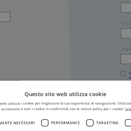
Ema
Pas
H
P
I
A
Questo sito web utilizza cookie
S
web utilizza i cookie per migliorare la tua esperienza di navigazione. Utilizza
O
P
 acconsenti a tutti i cookie in conformità con la nostra policy per i cookie.
Leg
[
P
MENTE NECESSARI
PERFORMANCE
TARGETING
S