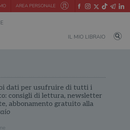
AMO
AREA PERSONALE
IE
IL MIO LIBRAIO
oi dati per usufruire di tutti i
ito: consigli di lettura, newsletter
te, abbonamento gratuito alla
raio
me