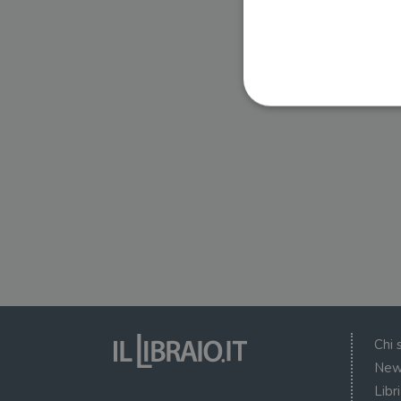
I cookie strettamente necessa
web non può essere utilizza
Nome
wordpress_test_cookie
wordpress_sec_[hash]
wordpress_logged_in_[ha
Chi 
CookieScriptConsent
New
Libr