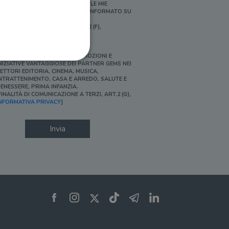
ERSONALIZZATE E IN LINEA CON LE MIE
BITUDINI DI ACQUISTO, ESSERE INFORMATO SU
ROMOZIONI E NOVITÀ.
FINALITÀ DI PROFILAZIONE, ART.2 (F),
NFORMATIVA PRIVACY]
Ì, DESIDERO ACCEDERE A PROMOZIONI E
NIZIATIVE VANTAGGIOSE DEI PARTNER GEMS NEI
ETTORI EDITORIA, CINEMA, MUSICA,
NTRATTENIMENTO, CASA E ARREDO, SALUTE E
ENESSERE, PRIMA INFANZIA.
FINALITÀ DI COMUNICAZIONE A TERZI, ART.2 (G),
ione dell'account. Il sito
NFORMATIVA PRIVACY
]
Invia
 pagina di login. Il
 Web è impostato per
sito
sito
te per il dominio corrente.