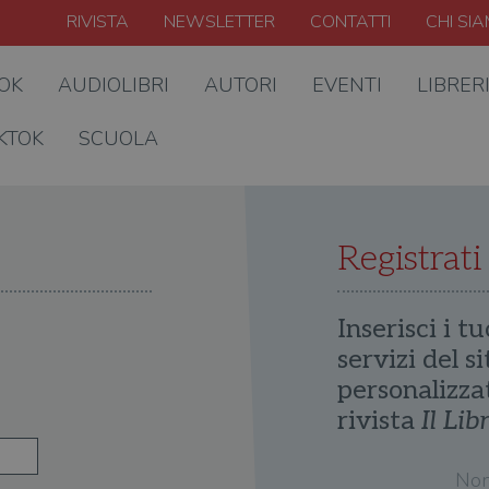
RIVISTA
NEWSLETTER
CONTATTI
CHI SI
OOK
AUDIOLIBRI
AUTORI
EVENTI
LIBRER
KTOK
SCUOLA
Registrati
Inserisci i tu
servizi del s
personalizza
rivista
Il Lib
No