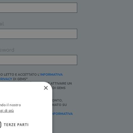
il
sword
O LETTO E ACCETTATO L'
INFORMATIVA
RIVACY
DI GEMS*
N MANCANZA NON È POSSIBILE ATTIVARE UN
×
CCOUNT E/O RICEVERE I SERVIZI DI GEMS
Ì, DESIDERO RICEVERE BUONI SCONTO,
ndo il nostro
FFERTE SPECIALI, ESSERE INFORMATO SU
ROMOZIONI E NOVITÀ.
gi di più
FINALITÀ MARKETING, ART.2 (E),
INFORMATIVA
RIVACY
]
TERZE PARTI
Ì, DESIDERO RICEVERE OFFERTE