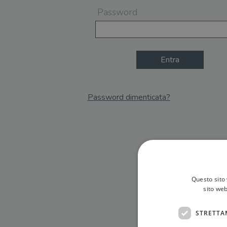
Password
Entra
Password dimenticata?
Email
Recupera Password
Questo sito 
sito web
STRETTA