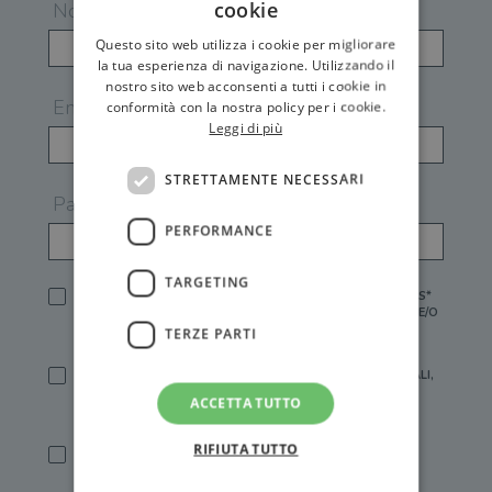
cookie
Nome
Questo sito web utilizza i cookie per migliorare
la tua esperienza di navigazione. Utilizzando il
nostro sito web acconsenti a tutti i cookie in
Email
conformità con la nostra policy per i cookie.
Leggi di più
STRETTAMENTE NECESSARI
Password
PERFORMANCE
TARGETING
HO LETTO E ACCETTATO L'
INFORMATIVA PRIVACY
DI GEMS*
IN MANCANZA NON È POSSIBILE ATTIVARE UN ACCOUNT E/O
RICEVERE I SERVIZI DI GEMS
TERZE PARTI
SÌ, DESIDERO RICEVERE BUONI SCONTO, OFFERTE SPECIALI,
ESSERE INFORMATO SU PROMOZIONI E NOVITÀ.
ACCETTA TUTTO
[FINALITÀ MARKETING, ART.2 (E),
INFORMATIVA PRIVACY
]
RIFIUTA TUTTO
SÌ, DESIDERO RICEVERE OFFERTE PERSONALIZZATE E IN
LINEA CON LE MIE ABITUDINI DI ACQUISTO, ESSERE
INFORMATO SU PROMOZIONI E NOVITÀ.