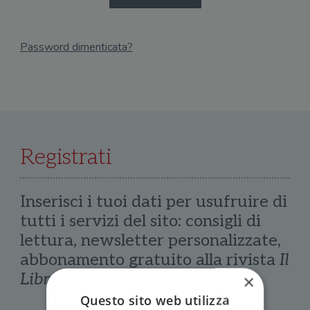
Password dimenticata?
Email
Recupera Password
Registrati
Inserisci i tuoi dati per usufruire di
tutti i servizi del sito: consigli di
lettura, newsletter personalizzate,
abbonamento gratuito alla rivista
Il
Libraio
×
Questo sito web utilizza