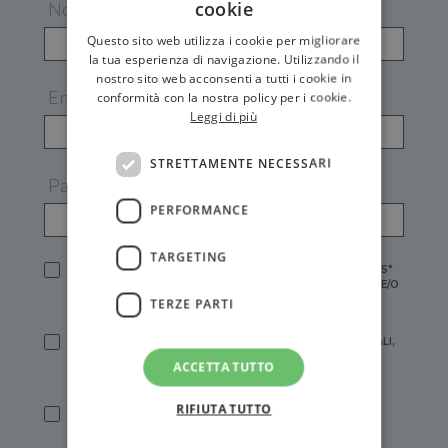
cookie
Nome
Questo sito web utilizza i cookie per migliorare
la tua esperienza di navigazione. Utilizzando il
nostro sito web acconsenti a tutti i cookie in
Email
conformità con la nostra policy per i cookie.
Leggi di più
STRETTAMENTE NECESSARI
Password
PERFORMANCE
TARGETING
HO LETTO E ACCETTATO L'
INFORMATIVA PRIVACY
DI GEMS*
IN MANCANZA NON È POSSIBILE ATTIVARE UN ACCOUNT E/O
RICEVERE I SERVIZI DI GEMS
TERZE PARTI
SÌ, DESIDERO RICEVERE BUONI SCONTO, OFFERTE SPECIALI,
ESSERE INFORMATO SU PROMOZIONI E NOVITÀ.
ACCETTA TUTTO
[FINALITÀ MARKETING, ART.2 (E),
INFORMATIVA PRIVACY
]
RIFIUTA TUTTO
SÌ, DESIDERO RICEVERE OFFERTE PERSONALIZZATE E IN
LINEA CON LE MIE ABITUDINI DI ACQUISTO, ESSERE
INFORMATO SU PROMOZIONI E NOVITÀ.