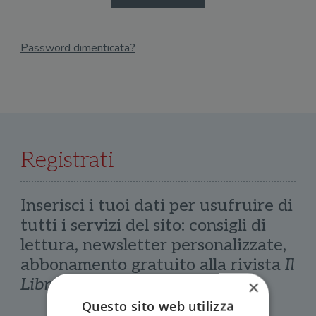
Password dimenticata?
Email
Recupera Password
Registrati
Inserisci i tuoi dati per usufruire di
tutti i servizi del sito: consigli di
lettura, newsletter personalizzate,
abbonamento gratuito alla rivista
Il
Libraio
×
Questo sito web utilizza