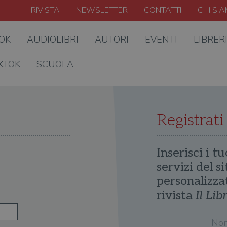
RIVISTA
NEWSLETTER
CONTATTI
CHI SI
OOK
AUDIOLIBRI
AUTORI
EVENTI
LIBRER
KTOK
SCUOLA
Registrati
Inserisci i tu
servizi del s
personalizza
rivista
Il Lib
No