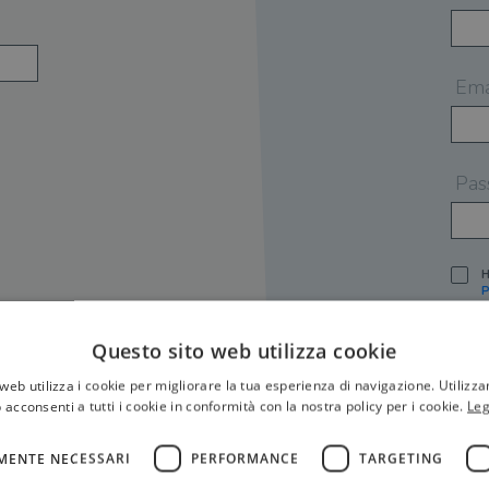
Ema
Pas
H
P
I
A
Questo sito web utilizza cookie
S
web utilizza i cookie per migliorare la tua esperienza di navigazione. Utilizza
O
P
 acconsenti a tutti i cookie in conformità con la nostra policy per i cookie.
Leg
[
P
MENTE NECESSARI
PERFORMANCE
TARGETING
S