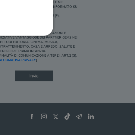
ERSONALIZZATE E IN LINEA CON LE MIE
BITUDINI DI ACQUISTO, ESSERE INFORMATO SU
ROMOZIONI E NOVITÀ.
FINALITÀ DI PROFILAZIONE, ART.2 (F),
NFORMATIVA PRIVACY]
Ì, DESIDERO ACCEDERE A PROMOZIONI E
NIZIATIVE VANTAGGIOSE DEI PARTNER GEMS NEI
ETTORI EDITORIA, CINEMA, MUSICA,
NTRATTENIMENTO, CASA E ARREDO, SALUTE E
ENESSERE, PRIMA INFANZIA.
FINALITÀ DI COMUNICAZIONE A TERZI, ART.2 (G),
ione dell'account. Il sito
NFORMATIVA PRIVACY
]
Invia
 pagina di login. Il
 Web è impostato per
sito
sito
te per il dominio corrente.