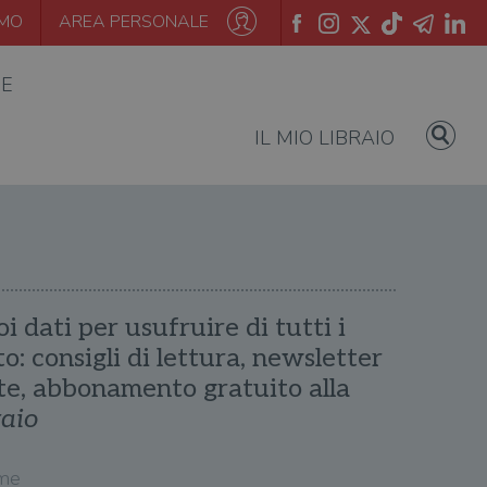
AMO
AREA PERSONALE
IE
IL MIO LIBRAIO
oi dati per usufruire di tutti i
ito: consigli di lettura, newsletter
te, abbonamento gratuito alla
raio
me