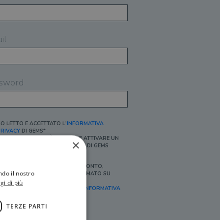
il
sword
O LETTO E ACCETTATO L'
INFORMATIVA
RIVACY
DI GEMS*
N MANCANZA NON È POSSIBILE ATTIVARE UN
×
CCOUNT E/O RICEVERE I SERVIZI DI GEMS
Ì, DESIDERO RICEVERE BUONI SCONTO,
ndo il nostro
FFERTE SPECIALI, ESSERE INFORMATO SU
ROMOZIONI E NOVITÀ.
gi di più
FINALITÀ MARKETING, ART.2 (E),
INFORMATIVA
RIVACY
]
TERZE PARTI
Ì, DESIDERO RICEVERE OFFERTE