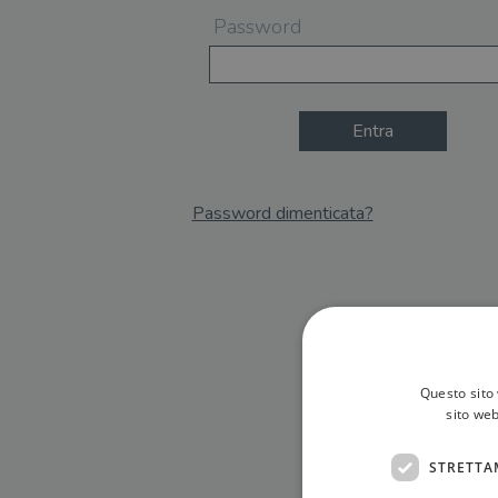
Password
Entra
Password dimenticata?
Email
Recupera Password
Questo sito 
sito web
STRETTA