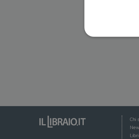
I cookie strettamente necessa
web non può essere utilizza
Nome
wordpress_test_cookie
wordpress_sec_[hash]
wordpress_logged_in_[ha
Chi 
CookieScriptConsent
New
Libr