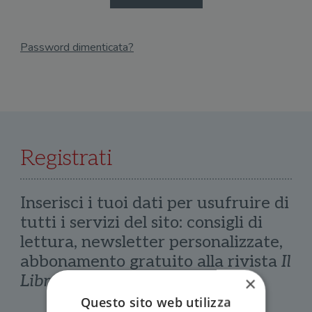
Password dimenticata?
Email
Recupera Password
Registrati
Inserisci i tuoi dati per usufruire di
tutti i servizi del sito: consigli di
lettura, newsletter personalizzate,
abbonamento gratuito alla rivista
Il
Libraio
×
Questo sito web utilizza