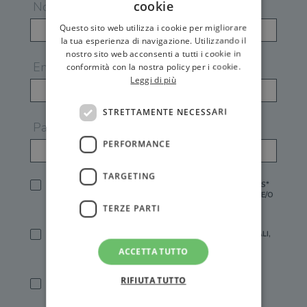
cookie
Nome
Questo sito web utilizza i cookie per migliorare
la tua esperienza di navigazione. Utilizzando il
nostro sito web acconsenti a tutti i cookie in
Email
conformità con la nostra policy per i cookie.
Leggi di più
STRETTAMENTE NECESSARI
Password
PERFORMANCE
TARGETING
HO LETTO E ACCETTATO L'
INFORMATIVA PRIVACY
DI GEMS*
IN MANCANZA NON È POSSIBILE ATTIVARE UN ACCOUNT E/O
RICEVERE I SERVIZI DI GEMS
TERZE PARTI
SÌ, DESIDERO RICEVERE BUONI SCONTO, OFFERTE SPECIALI,
ESSERE INFORMATO SU PROMOZIONI E NOVITÀ.
ACCETTA TUTTO
[FINALITÀ MARKETING, ART.2 (E),
INFORMATIVA PRIVACY
]
RIFIUTA TUTTO
SÌ, DESIDERO RICEVERE OFFERTE PERSONALIZZATE E IN
LINEA CON LE MIE ABITUDINI DI ACQUISTO, ESSERE
INFORMATO SU PROMOZIONI E NOVITÀ.