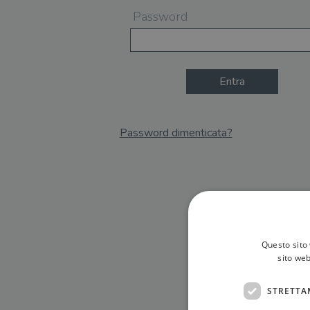
Password
Entra
Password dimenticata?
Email
Recupera Password
Questo sito 
sito web
STRETTA