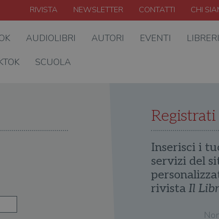
RIVISTA
NEWSLETTER
CONTATTI
CHI SI
OOK
AUDIOLIBRI
AUTORI
EVENTI
LIBRER
KTOK
SCUOLA
Registrati
Inserisci i tu
servizi del s
personalizza
rivista
Il Lib
No