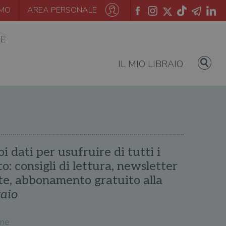
AMO
AREA PERSONALE
IE
IL MIO LIBRAIO
oi dati per usufruire di tutti i
ito: consigli di lettura, newsletter
te, abbonamento gratuito alla
raio
me