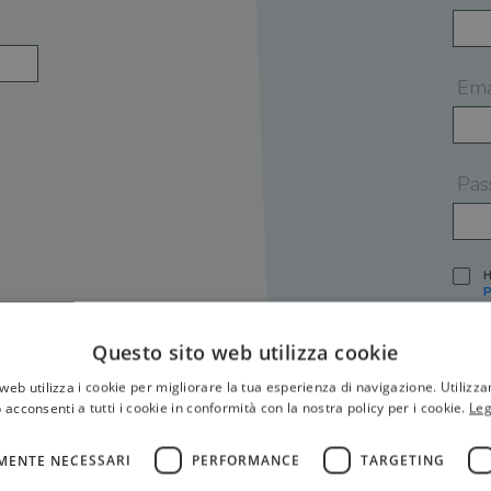
Ema
Pas
H
P
I
A
Questo sito web utilizza cookie
S
web utilizza i cookie per migliorare la tua esperienza di navigazione. Utilizza
O
P
 acconsenti a tutti i cookie in conformità con la nostra policy per i cookie.
Leg
[
P
MENTE NECESSARI
PERFORMANCE
TARGETING
S