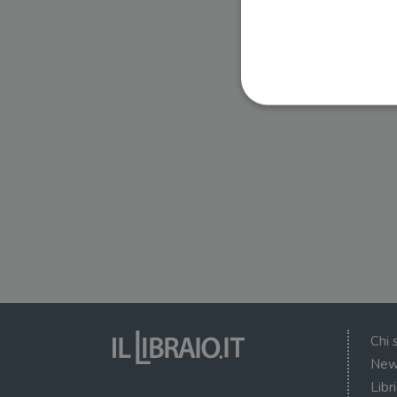
I cookie strettamente necessa
web non può essere utilizza
Nome
wordpress_test_cookie
wordpress_sec_[hash]
wordpress_logged_in_[ha
Chi 
CookieScriptConsent
New
Libr