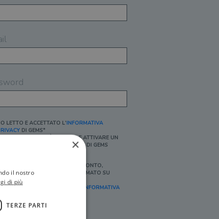
il
sword
O LETTO E ACCETTATO L'
INFORMATIVA
RIVACY
DI GEMS*
N MANCANZA NON È POSSIBILE ATTIVARE UN
×
CCOUNT E/O RICEVERE I SERVIZI DI GEMS
Ì, DESIDERO RICEVERE BUONI SCONTO,
ndo il nostro
FFERTE SPECIALI, ESSERE INFORMATO SU
ROMOZIONI E NOVITÀ.
gi di più
FINALITÀ MARKETING, ART.2 (E),
INFORMATIVA
RIVACY
]
TERZE PARTI
Ì, DESIDERO RICEVERE OFFERTE