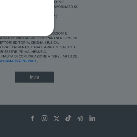
ERSONALIZZATE E IN LINEA CON LE MIE
BITUDINI DI ACQUISTO, ESSERE INFORMATO SU
ROMOZIONI E NOVITÀ.
FINALITÀ DI PROFILAZIONE, ART.2 (F),
NFORMATIVA PRIVACY]
Ì, DESIDERO ACCEDERE A PROMOZIONI E
NIZIATIVE VANTAGGIOSE DEI PARTNER GEMS NEI
ETTORI EDITORIA, CINEMA, MUSICA,
NTRATTENIMENTO, CASA E ARREDO, SALUTE E
ENESSERE, PRIMA INFANZIA.
FINALITÀ DI COMUNICAZIONE A TERZI, ART.2 (G),
ione dell'account. Il sito
NFORMATIVA PRIVACY
]
Invia
 pagina di login. Il
 Web è impostato per
sito
sito
te per il dominio corrente.