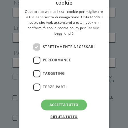
cookie
Nome
Questo sito web utilizza i cookie per migliorare
la tua esperienza di navigazione. Utilizzando il
nostro sito web acconsenti a tutti i cookie in
Email
conformità con la nostra policy per i cookie.
Leggi di più
STRETTAMENTE NECESSARI
Password
PERFORMANCE
TARGETING
HO LETTO E ACCETTATO L'
INFORMATIVA PRIVACY
DI GEMS*
IN MANCANZA NON È POSSIBILE ATTIVARE UN ACCOUNT E/O
RICEVERE I SERVIZI DI GEMS
TERZE PARTI
SÌ, DESIDERO RICEVERE BUONI SCONTO, OFFERTE SPECIALI,
ESSERE INFORMATO SU PROMOZIONI E NOVITÀ.
ACCETTA TUTTO
[FINALITÀ MARKETING, ART.2 (E),
INFORMATIVA PRIVACY
]
RIFIUTA TUTTO
SÌ, DESIDERO RICEVERE OFFERTE PERSONALIZZATE E IN
LINEA CON LE MIE ABITUDINI DI ACQUISTO, ESSERE
INFORMATO SU PROMOZIONI E NOVITÀ.