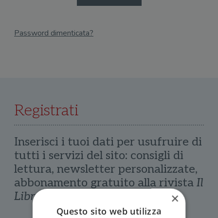
Password dimenticata?
Email
Recupera Password
Registrati
Inserisci i tuoi dati per usufruire di
tutti i servizi del sito: consigli di
lettura, newsletter personalizzate,
abbonamento gratuito alla rivista
Il
Libraio
×
Questo sito web utilizza