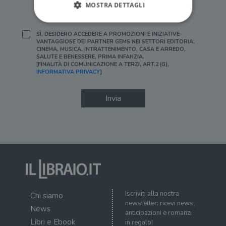
MOSTRA DETTAGLI
[FINALITÀ DI PROFILAZIONE, ART.2 (F), INFORMATIVA
PRIVACY]
SÌ, DESIDERO ACCEDERE A PROMOZIONI E INIZIATIVE
VANTAGGIOSE DEI PARTNER GEMS NEI SETTORI EDITORIA,
Strettamente necessari
Performance
CINEMA, MUSICA, INTRATTENIMENTO, CASA E ARREDO,
SALUTE E BENESSERE, PRIMA INFANZIA.
Targeting
Terze parti
[FINALITÀ DI COMUNICAZIONE A TERZI, ART.2 (G),
INFORMATIVA PRIVACY
]
I cookie strettamente necessari consentono le
funzionalità principali del sito web come
l'accesso dell'utente e la gestione dell'account. Il
Invia
sito web non può essere utilizzato
correttamente senza i cookie strettamente
necessari.
Fornitore
/
Nome
Scadenza
Desc
Dominio
wordpress_test_cookie
Sessione
Wor
Automattic
imp
Inc.
ques
.illibraio.it
quan
alla
login
Iscriviti alla nostra
Chi siamo
vien
newsletter: ricevi news,
util
News
verif
anticipazioni e romanzi
bro
Libri e Ebook
in regalo!
è im