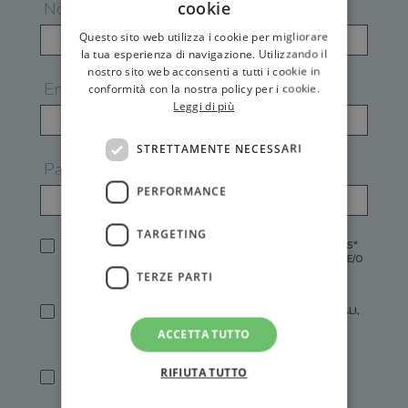
cookie
Nome
Questo sito web utilizza i cookie per migliorare
la tua esperienza di navigazione. Utilizzando il
nostro sito web acconsenti a tutti i cookie in
Email
conformità con la nostra policy per i cookie.
Leggi di più
STRETTAMENTE NECESSARI
Password
PERFORMANCE
TARGETING
HO LETTO E ACCETTATO L'
INFORMATIVA PRIVACY
DI GEMS*
IN MANCANZA NON È POSSIBILE ATTIVARE UN ACCOUNT E/O
RICEVERE I SERVIZI DI GEMS
TERZE PARTI
SÌ, DESIDERO RICEVERE BUONI SCONTO, OFFERTE SPECIALI,
ESSERE INFORMATO SU PROMOZIONI E NOVITÀ.
ACCETTA TUTTO
[FINALITÀ MARKETING, ART.2 (E),
INFORMATIVA PRIVACY
]
RIFIUTA TUTTO
SÌ, DESIDERO RICEVERE OFFERTE PERSONALIZZATE E IN
LINEA CON LE MIE ABITUDINI DI ACQUISTO, ESSERE
INFORMATO SU PROMOZIONI E NOVITÀ.