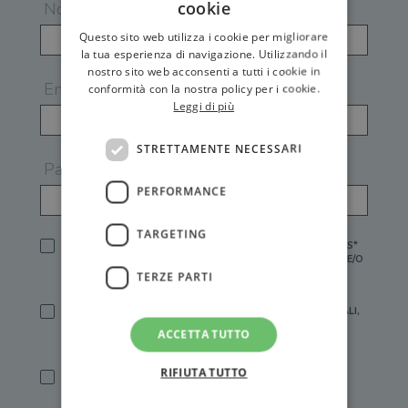
cookie
Nome
Questo sito web utilizza i cookie per migliorare
la tua esperienza di navigazione. Utilizzando il
nostro sito web acconsenti a tutti i cookie in
Email
conformità con la nostra policy per i cookie.
Leggi di più
STRETTAMENTE NECESSARI
Password
PERFORMANCE
TARGETING
HO LETTO E ACCETTATO L'
INFORMATIVA PRIVACY
DI GEMS*
IN MANCANZA NON È POSSIBILE ATTIVARE UN ACCOUNT E/O
RICEVERE I SERVIZI DI GEMS
TERZE PARTI
SÌ, DESIDERO RICEVERE BUONI SCONTO, OFFERTE SPECIALI,
ESSERE INFORMATO SU PROMOZIONI E NOVITÀ.
ACCETTA TUTTO
[FINALITÀ MARKETING, ART.2 (E),
INFORMATIVA PRIVACY
]
RIFIUTA TUTTO
SÌ, DESIDERO RICEVERE OFFERTE PERSONALIZZATE E IN
LINEA CON LE MIE ABITUDINI DI ACQUISTO, ESSERE
INFORMATO SU PROMOZIONI E NOVITÀ.