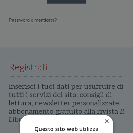
Password dimenticata?
Email
Recupera Password
Registrati
Inserisci i tuoi dati per usufruire di
tutti i servizi del sito: consigli di
lettura, newsletter personalizzate,
abbonamento gratuito alla rivista
Il
Libraio
×
Questo sito web utilizza