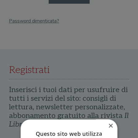
Password dimenticata?
Email
Recupera Password
Registrati
Inserisci i tuoi dati per usufruire di
tutti i servizi del sito: consigli di
lettura, newsletter personalizzate,
abbonamento gratuito alla rivista
Il
Libraio
×
Questo sito web utilizza