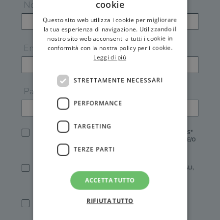
cookie
Nome
Questo sito web utilizza i cookie per migliorare
la tua esperienza di navigazione. Utilizzando il
nostro sito web acconsenti a tutti i cookie in
Email
conformità con la nostra policy per i cookie.
Leggi di più
STRETTAMENTE NECESSARI
Password
PERFORMANCE
TARGETING
HO LETTO E ACCETTATO L'
INFORMATIVA PRIVACY
DI GEMS*
IN MANCANZA NON È POSSIBILE ATTIVARE UN ACCOUNT E/O
RICEVERE I SERVIZI DI GEMS
TERZE PARTI
SÌ, DESIDERO RICEVERE BUONI SCONTO, OFFERTE SPECIALI,
ESSERE INFORMATO SU PROMOZIONI E NOVITÀ.
ACCETTA TUTTO
[FINALITÀ MARKETING, ART.2 (E),
INFORMATIVA PRIVACY
]
RIFIUTA TUTTO
SÌ, DESIDERO RICEVERE OFFERTE PERSONALIZZATE E IN
LINEA CON LE MIE ABITUDINI DI ACQUISTO, ESSERE
INFORMATO SU PROMOZIONI E NOVITÀ.