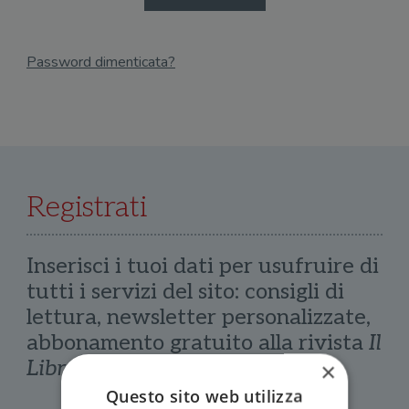
Password dimenticata?
Email
Recupera Password
Registrati
Inserisci i tuoi dati per usufruire di
tutti i servizi del sito: consigli di
lettura, newsletter personalizzate,
abbonamento gratuito alla rivista
Il
Libraio
×
Questo sito web utilizza