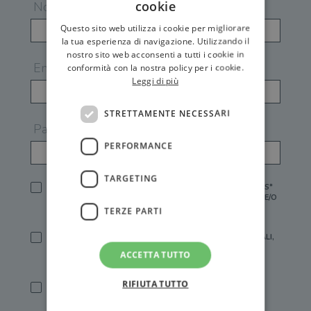
cookie
Nome
Questo sito web utilizza i cookie per migliorare
la tua esperienza di navigazione. Utilizzando il
nostro sito web acconsenti a tutti i cookie in
Email
conformità con la nostra policy per i cookie.
Leggi di più
STRETTAMENTE NECESSARI
Password
PERFORMANCE
TARGETING
HO LETTO E ACCETTATO L'
INFORMATIVA PRIVACY
DI GEMS*
IN MANCANZA NON È POSSIBILE ATTIVARE UN ACCOUNT E/O
RICEVERE I SERVIZI DI GEMS
TERZE PARTI
SÌ, DESIDERO RICEVERE BUONI SCONTO, OFFERTE SPECIALI,
ESSERE INFORMATO SU PROMOZIONI E NOVITÀ.
ACCETTA TUTTO
[FINALITÀ MARKETING, ART.2 (E),
INFORMATIVA PRIVACY
]
RIFIUTA TUTTO
SÌ, DESIDERO RICEVERE OFFERTE PERSONALIZZATE E IN
LINEA CON LE MIE ABITUDINI DI ACQUISTO, ESSERE
INFORMATO SU PROMOZIONI E NOVITÀ.