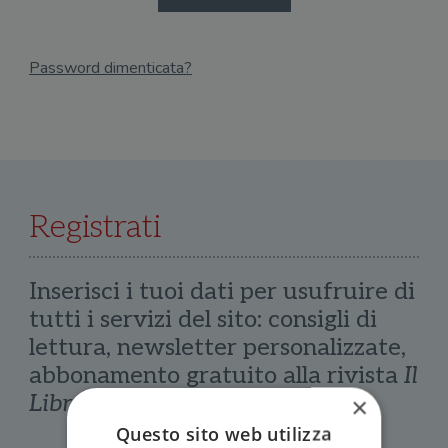
Password dimenticata?
Email
Recupera Password
Registrati
Inserisci i tuoi dati per usufruire di
tutti i servizi del sito: consigli di
lettura, newsletter personalizzate,
abbonamento gratuito alla rivista
Il
Libraio
×
Questo sito web utilizza