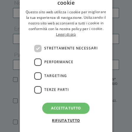
cookie
Nome
Questo sito web utilizza i cookie per migliorare
la tua esperienza di navigazione. Utilizzando il
nostro sito web acconsenti a tutti i cookie in
Email
conformità con la nostra policy per i cookie.
Leggi di più
STRETTAMENTE NECESSARI
Password
PERFORMANCE
TARGETING
HO LETTO E ACCETTATO L'
INFORMATIVA PRIVACY
DI GEMS*
IN MANCANZA NON È POSSIBILE ATTIVARE UN ACCOUNT E/O
RICEVERE I SERVIZI DI GEMS
TERZE PARTI
SÌ, DESIDERO RICEVERE BUONI SCONTO, OFFERTE SPECIALI,
ESSERE INFORMATO SU PROMOZIONI E NOVITÀ.
ACCETTA TUTTO
[FINALITÀ MARKETING, ART.2 (E),
INFORMATIVA PRIVACY
]
RIFIUTA TUTTO
SÌ, DESIDERO RICEVERE OFFERTE PERSONALIZZATE E IN
LINEA CON LE MIE ABITUDINI DI ACQUISTO, ESSERE
INFORMATO SU PROMOZIONI E NOVITÀ.