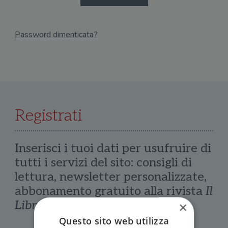
Password dimenticata?
Email
Recupera Password
Registrati
Inserisci i tuoi dati per usufruire di
tutti i servizi del sito: consigli di
lettura, newsletter personalizzate,
abbonamento gratuito alla rivista
Il
Libraio
×
Questo sito web utilizza