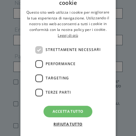
cookie
Nome
Questo sito web utilizza i cookie per migliorare
la tua esperienza di navigazione. Utilizzando il
nostro sito web acconsenti a tutti i cookie in
Email
conformità con la nostra policy per i cookie.
Leggi di più
STRETTAMENTE NECESSARI
Password
PERFORMANCE
TARGETING
HO LETTO E ACCETTATO L'
INFORMATIVA PRIVACY
DI GEMS*
IN MANCANZA NON È POSSIBILE ATTIVARE UN ACCOUNT E/O
RICEVERE I SERVIZI DI GEMS
TERZE PARTI
SÌ, DESIDERO RICEVERE BUONI SCONTO, OFFERTE SPECIALI,
ESSERE INFORMATO SU PROMOZIONI E NOVITÀ.
ACCETTA TUTTO
[FINALITÀ MARKETING, ART.2 (E),
INFORMATIVA PRIVACY
]
RIFIUTA TUTTO
SÌ, DESIDERO RICEVERE OFFERTE PERSONALIZZATE E IN
LINEA CON LE MIE ABITUDINI DI ACQUISTO, ESSERE
INFORMATO SU PROMOZIONI E NOVITÀ.