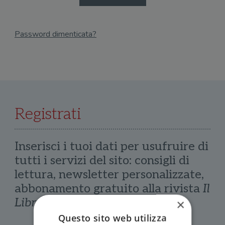
Password dimenticata?
Email
Recupera Password
Registrati
Inserisci i tuoi dati per usufruire di
tutti i servizi del sito: consigli di
lettura, newsletter personalizzate,
abbonamento gratuito alla rivista
Il
Libraio
×
Questo sito web utilizza