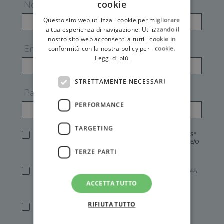
cookie
Nome
Questo sito web utilizza i cookie per migliorare
la tua esperienza di navigazione. Utilizzando il
nostro sito web acconsenti a tutti i cookie in
Email
conformità con la nostra policy per i cookie.
Leggi di più
STRETTAMENTE NECESSARI
Password
PERFORMANCE
TARGETING
HO LETTO E ACCETTATO L'
INFORMATIVA PRIVACY
DI GEMS*
IN MANCANZA NON È POSSIBILE ATTIVARE UN ACCOUNT E/O
RICEVERE I SERVIZI DI GEMS
TERZE PARTI
SÌ, DESIDERO RICEVERE BUONI SCONTO, OFFERTE SPECIALI,
ESSERE INFORMATO SU PROMOZIONI E NOVITÀ.
ACCETTA TUTTO
[FINALITÀ MARKETING, ART.2 (E),
INFORMATIVA PRIVACY
]
RIFIUTA TUTTO
SÌ, DESIDERO RICEVERE OFFERTE PERSONALIZZATE E IN
LINEA CON LE MIE ABITUDINI DI ACQUISTO, ESSERE
INFORMATO SU PROMOZIONI E NOVITÀ.