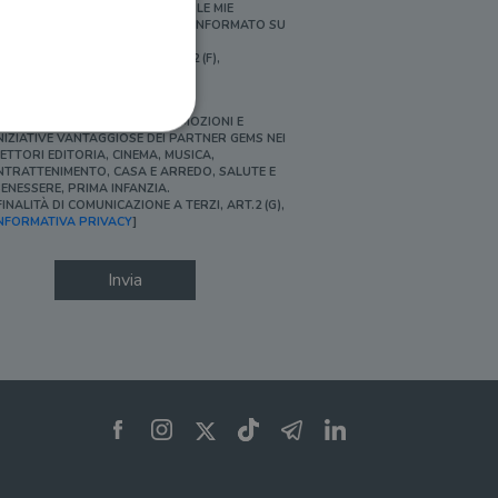
ERSONALIZZATE E IN LINEA CON LE MIE
BITUDINI DI ACQUISTO, ESSERE INFORMATO SU
ROMOZIONI E NOVITÀ.
FINALITÀ DI PROFILAZIONE, ART.2 (F),
NFORMATIVA PRIVACY]
Ì, DESIDERO ACCEDERE A PROMOZIONI E
NIZIATIVE VANTAGGIOSE DEI PARTNER GEMS NEI
ETTORI EDITORIA, CINEMA, MUSICA,
NTRATTENIMENTO, CASA E ARREDO, SALUTE E
ENESSERE, PRIMA INFANZIA.
FINALITÀ DI COMUNICAZIONE A TERZI, ART.2 (G),
ione dell'account. Il sito
NFORMATIVA PRIVACY
]
Invia
 pagina di login. Il
 Web è impostato per
sito
sito
te per il dominio corrente.