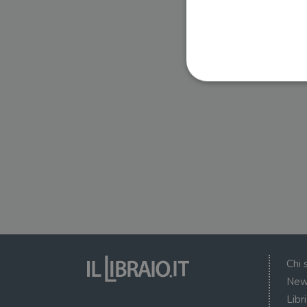
I cookie strettamente necessa
web non può essere utilizza
Nome
wordpress_test_cookie
wordpress_sec_[hash]
wordpress_logged_in_[ha
Chi 
CookieScriptConsent
New
Libr