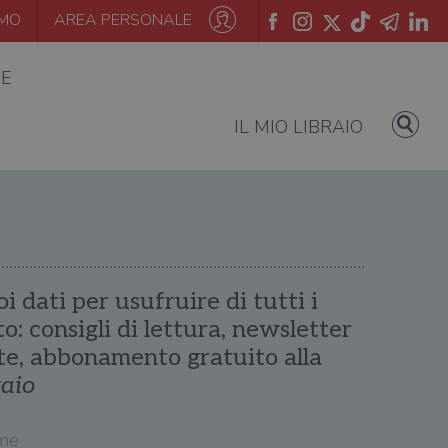
AMO
AREA PERSONALE
IE
IL MIO LIBRAIO
oi dati per usufruire di tutti i
ito: consigli di lettura, newsletter
te, abbonamento gratuito alla
raio
me