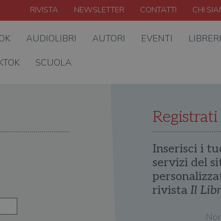
RIVISTA
NEWSLETTER
CONTATTI
CHI SI
OOK
AUDIOLIBRI
AUTORI
EVENTI
LIBRER
KTOK
SCUOLA
Registrati
Inserisci i tu
servizi del s
personalizza
rivista
Il Lib
No