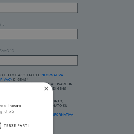
il
sword
O LETTO E ACCETTATO L'
INFORMATIVA
RIVACY
DI GEMS*
N MANCANZA NON È POSSIBILE ATTIVARE UN
×
CCOUNT E/O RICEVERE I SERVIZI DI GEMS
Ì, DESIDERO RICEVERE BUONI SCONTO,
ndo il nostro
FFERTE SPECIALI, ESSERE INFORMATO SU
ROMOZIONI E NOVITÀ.
gi di più
FINALITÀ MARKETING, ART.2 (E),
INFORMATIVA
RIVACY
]
TERZE PARTI
Ì, DESIDERO RICEVERE OFFERTE