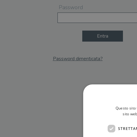
Password
Entra
Password dimenticata?
Email
Recupera Password
Questo sito 
sito web
STRETTA