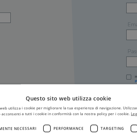
Ema
Pas
H
P
I
A
Questo sito web utilizza cookie
S
web utilizza i cookie per migliorare la tua esperienza di navigazione. Utilizza
O
P
 acconsenti a tutti i cookie in conformità con la nostra policy per i cookie.
Leg
[
P
MENTE NECESSARI
PERFORMANCE
TARGETING
S