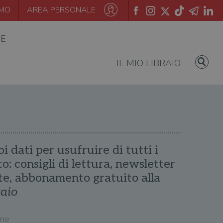
AMO
AREA PERSONALE
IE
IL MIO LIBRAIO
oi dati per usufruire di tutti i
ito: consigli di lettura, newsletter
te, abbonamento gratuito alla
raio
me