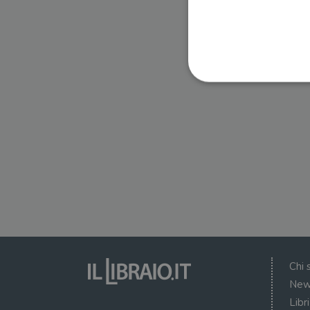
I cookie strettamente necessa
web non può essere utilizza
Nome
wordpress_test_cookie
wordpress_sec_[hash]
wordpress_logged_in_[ha
Chi 
CookieScriptConsent
New
Libr