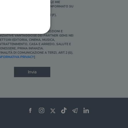
ERSONALIZZATE E IN LINEA CON LE MIE
BITUDINI DI ACQUISTO, ESSERE INFORMATO SU
ROMOZIONI E NOVITÀ.
FINALITÀ DI PROFILAZIONE, ART.2 (F),
NFORMATIVA PRIVACY]
Ì, DESIDERO ACCEDERE A PROMOZIONI E
NIZIATIVE VANTAGGIOSE DEI PARTNER GEMS NEI
ETTORI EDITORIA, CINEMA, MUSICA,
NTRATTENIMENTO, CASA E ARREDO, SALUTE E
ENESSERE, PRIMA INFANZIA.
FINALITÀ DI COMUNICAZIONE A TERZI, ART.2 (G),
ione dell'account. Il sito
NFORMATIVA PRIVACY
]
Invia
 pagina di login. Il
 Web è impostato per
sito
sito
te per il dominio corrente.