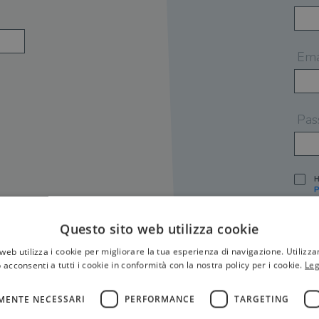
Ema
Pas
H
P
I
A
Questo sito web utilizza cookie
S
web utilizza i cookie per migliorare la tua esperienza di navigazione. Utilizza
O
P
 acconsenti a tutti i cookie in conformità con la nostra policy per i cookie.
Leg
[
P
MENTE NECESSARI
PERFORMANCE
TARGETING
S