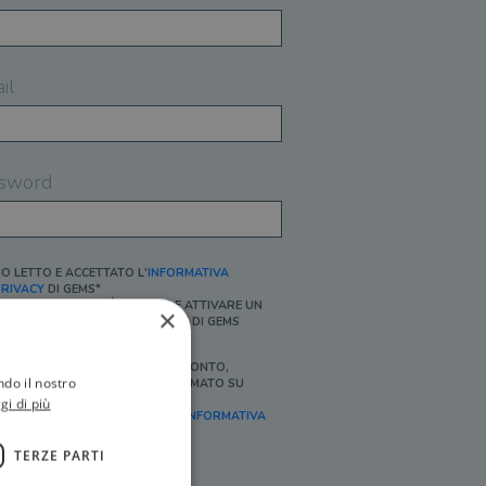
il
sword
O LETTO E ACCETTATO L'
INFORMATIVA
RIVACY
DI GEMS*
N MANCANZA NON È POSSIBILE ATTIVARE UN
×
CCOUNT E/O RICEVERE I SERVIZI DI GEMS
Ì, DESIDERO RICEVERE BUONI SCONTO,
ndo il nostro
FFERTE SPECIALI, ESSERE INFORMATO SU
ROMOZIONI E NOVITÀ.
gi di più
FINALITÀ MARKETING, ART.2 (E),
INFORMATIVA
RIVACY
]
TERZE PARTI
Ì, DESIDERO RICEVERE OFFERTE