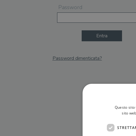
Password
Entra
Password dimenticata?
Email
Recupera Password
Questo sito 
sito web
STRETTA