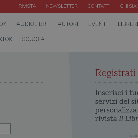
RIVISTA
NEWSLETTER
CONTATTI
CHI SI
OOK
AUDIOLIBRI
AUTORI
EVENTI
LIBRER
KTOK
SCUOLA
Registrati
Inserisci i tu
servizi del s
personalizza
rivista
Il Lib
No