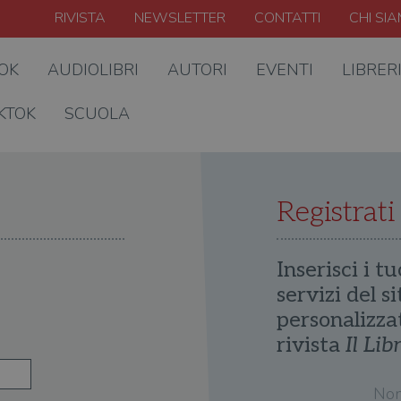
RIVISTA
NEWSLETTER
CONTATTI
CHI SI
OOK
AUDIOLIBRI
AUTORI
EVENTI
LIBRER
KTOK
SCUOLA
Registrati
Inserisci i tu
servizi del s
personalizza
rivista
Il Lib
No