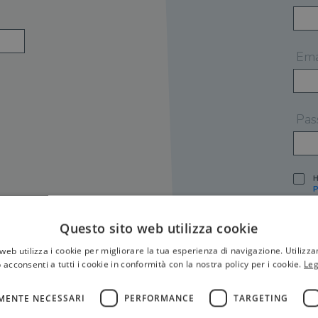
Ema
Pas
H
P
I
A
Questo sito web utilizza cookie
S
web utilizza i cookie per migliorare la tua esperienza di navigazione. Utilizza
O
P
 acconsenti a tutti i cookie in conformità con la nostra policy per i cookie.
Leg
[
P
MENTE NECESSARI
PERFORMANCE
TARGETING
S