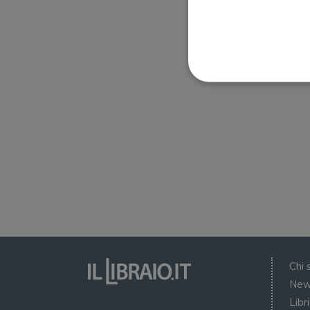
I cookie strettamente necessa
web non può essere utilizza
Nome
wordpress_test_cookie
wordpress_sec_[hash]
wordpress_logged_in_[ha
Chi 
CookieScriptConsent
New
Libr