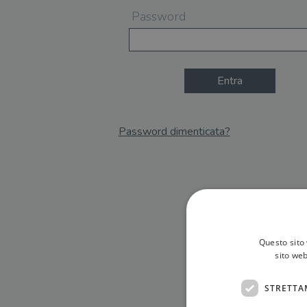
Password
Entra
Password dimenticata?
Email
Recupera Password
Questo sito 
sito web
STRETTA