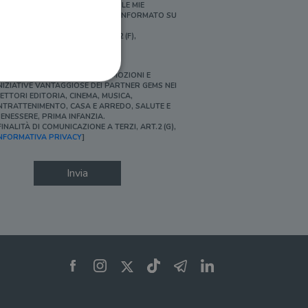
ERSONALIZZATE E IN LINEA CON LE MIE
BITUDINI DI ACQUISTO, ESSERE INFORMATO SU
ROMOZIONI E NOVITÀ.
FINALITÀ DI PROFILAZIONE, ART.2 (F),
NFORMATIVA PRIVACY]
Ì, DESIDERO ACCEDERE A PROMOZIONI E
NIZIATIVE VANTAGGIOSE DEI PARTNER GEMS NEI
ETTORI EDITORIA, CINEMA, MUSICA,
NTRATTENIMENTO, CASA E ARREDO, SALUTE E
ENESSERE, PRIMA INFANZIA.
FINALITÀ DI COMUNICAZIONE A TERZI, ART.2 (G),
ione dell'account. Il sito
NFORMATIVA PRIVACY
]
Invia
 pagina di login. Il
 Web è impostato per
sito
sito
te per il dominio corrente.