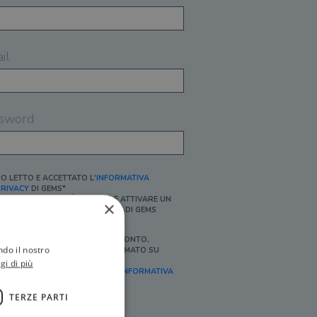
il
sword
O LETTO E ACCETTATO L'
INFORMATIVA
RIVACY
DI GEMS*
N MANCANZA NON È POSSIBILE ATTIVARE UN
×
CCOUNT E/O RICEVERE I SERVIZI DI GEMS
Ì, DESIDERO RICEVERE BUONI SCONTO,
ndo il nostro
FFERTE SPECIALI, ESSERE INFORMATO SU
ROMOZIONI E NOVITÀ.
gi di più
FINALITÀ MARKETING, ART.2 (E),
INFORMATIVA
RIVACY
]
TERZE PARTI
Ì, DESIDERO RICEVERE OFFERTE