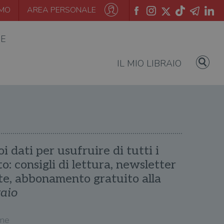
AMO
AREA PERSONALE
IE
IL MIO LIBRAIO
oi dati per usufruire di tutti i
ito: consigli di lettura, newsletter
te, abbonamento gratuito alla
raio
me