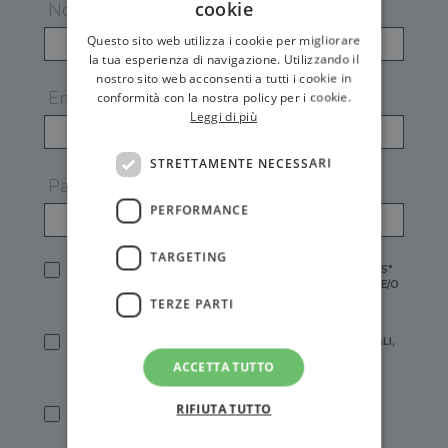
cookie
Nome
Questo sito web utilizza i cookie per migliorare
la tua esperienza di navigazione. Utilizzando il
nostro sito web acconsenti a tutti i cookie in
Email
conformità con la nostra policy per i cookie.
Leggi di più
STRETTAMENTE NECESSARI
Password
PERFORMANCE
TARGETING
HO LETTO E ACCETTATO L'
INFORMATIVA PRIVACY
DI GEMS*
IN MANCANZA NON È POSSIBILE ATTIVARE UN ACCOUNT E/O
RICEVERE I SERVIZI DI GEMS
TERZE PARTI
SÌ, DESIDERO RICEVERE BUONI SCONTO, OFFERTE SPECIALI,
ESSERE INFORMATO SU PROMOZIONI E NOVITÀ.
ACCETTA TUTTO
[FINALITÀ MARKETING, ART.2 (E),
INFORMATIVA PRIVACY
]
RIFIUTA TUTTO
SÌ, DESIDERO RICEVERE OFFERTE PERSONALIZZATE E IN
LINEA CON LE MIE ABITUDINI DI ACQUISTO, ESSERE
INFORMATO SU PROMOZIONI E NOVITÀ.