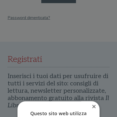
Password dimenticata?
Email
Recupera Password
Registrati
Inserisci i tuoi dati per usufruire di
tutti i servizi del sito: consigli di
lettura, newsletter personalizzate,
abbonamento gratuito alla rivista
Il
Libraio
×
Questo sito web utilizza