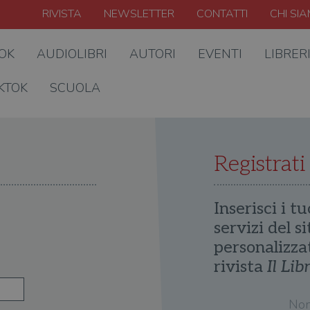
RIVISTA
NEWSLETTER
CONTATTI
CHI SI
OOK
AUDIOLIBRI
AUTORI
EVENTI
LIBRER
KTOK
SCUOLA
Registrati
Inserisci i tu
servizi del s
personalizza
rivista
Il Lib
No