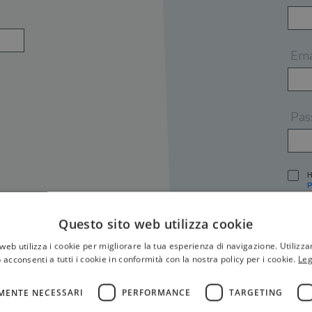
Ema
Pas
H
P
I
A
Questo sito web utilizza cookie
S
web utilizza i cookie per migliorare la tua esperienza di navigazione. Utilizza
O
P
 acconsenti a tutti i cookie in conformità con la nostra policy per i cookie.
Leg
[
P
MENTE NECESSARI
PERFORMANCE
TARGETING
S