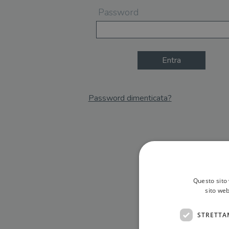
Password
Entra
Password dimenticata?
Email
Recupera Password
Questo sito 
sito web
STRETTA