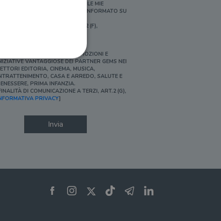
ERSONALIZZATE E IN LINEA CON LE MIE
BITUDINI DI ACQUISTO, ESSERE INFORMATO SU
ROMOZIONI E NOVITÀ.
FINALITÀ DI PROFILAZIONE, ART.2 (F),
NFORMATIVA PRIVACY]
Ì, DESIDERO ACCEDERE A PROMOZIONI E
NIZIATIVE VANTAGGIOSE DEI PARTNER GEMS NEI
ETTORI EDITORIA, CINEMA, MUSICA,
NTRATTENIMENTO, CASA E ARREDO, SALUTE E
ENESSERE, PRIMA INFANZIA.
FINALITÀ DI COMUNICAZIONE A TERZI, ART.2 (G),
ione dell'account. Il sito
NFORMATIVA PRIVACY
]
Invia
 pagina di login. Il
 Web è impostato per
sito
sito
te per il dominio corrente.