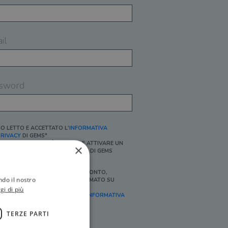
il
sword
O LETTO E ACCETTATO L'
INFORMATIVA
RIVACY
DI GEMS*
N MANCANZA NON È POSSIBILE ATTIVARE UN
×
CCOUNT E/O RICEVERE I SERVIZI DI GEMS
Ì, DESIDERO RICEVERE BUONI SCONTO,
ndo il nostro
FFERTE SPECIALI, ESSERE INFORMATO SU
ROMOZIONI E NOVITÀ.
gi di più
FINALITÀ MARKETING, ART.2 (E),
INFORMATIVA
RIVACY
]
TERZE PARTI
Ì, DESIDERO RICEVERE OFFERTE