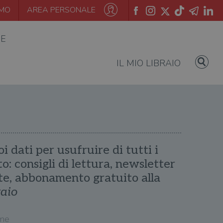
AMO
AREA PERSONALE
IE
IL MIO LIBRAIO
oi dati per usufruire di tutti i
ito: consigli di lettura, newsletter
te, abbonamento gratuito alla
raio
me