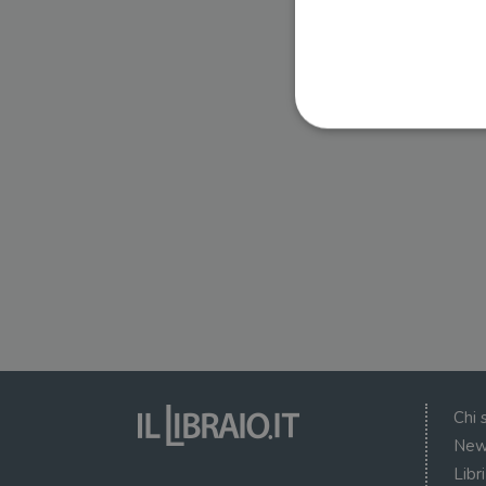
I cookie strettamente necessa
web non può essere utilizza
Nome
wordpress_test_cookie
wordpress_sec_[hash]
wordpress_logged_in_[ha
Chi 
CookieScriptConsent
New
Libr