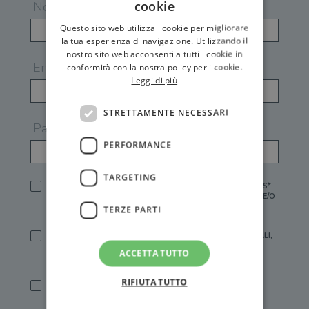
cookie
Nome
Questo sito web utilizza i cookie per migliorare
la tua esperienza di navigazione. Utilizzando il
nostro sito web acconsenti a tutti i cookie in
Email
conformità con la nostra policy per i cookie.
Leggi di più
STRETTAMENTE NECESSARI
Password
PERFORMANCE
TARGETING
HO LETTO E ACCETTATO L'
INFORMATIVA PRIVACY
DI GEMS*
IN MANCANZA NON È POSSIBILE ATTIVARE UN ACCOUNT E/O
RICEVERE I SERVIZI DI GEMS
TERZE PARTI
SÌ, DESIDERO RICEVERE BUONI SCONTO, OFFERTE SPECIALI,
ESSERE INFORMATO SU PROMOZIONI E NOVITÀ.
ACCETTA TUTTO
[FINALITÀ MARKETING, ART.2 (E),
INFORMATIVA PRIVACY
]
RIFIUTA TUTTO
SÌ, DESIDERO RICEVERE OFFERTE PERSONALIZZATE E IN
LINEA CON LE MIE ABITUDINI DI ACQUISTO, ESSERE
INFORMATO SU PROMOZIONI E NOVITÀ.