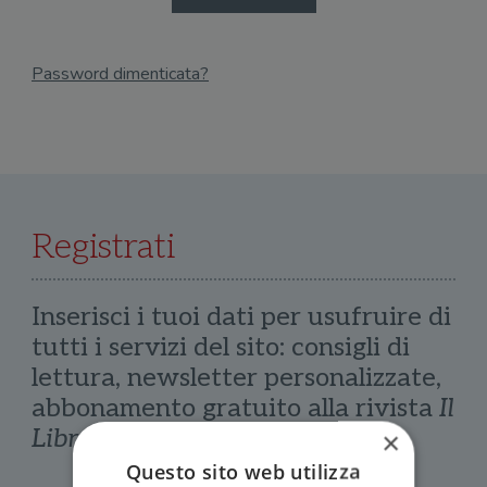
Password dimenticata?
Email
Recupera Password
Registrati
Inserisci i tuoi dati per usufruire di
tutti i servizi del sito: consigli di
lettura, newsletter personalizzate,
abbonamento gratuito alla rivista
Il
Libraio
×
Questo sito web utilizza